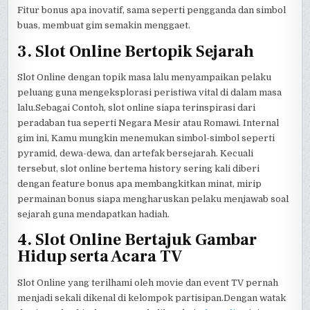
Fitur bonus apa inovatif, sama seperti pengganda dan simbol
buas, membuat gim semakin menggaet.
3. Slot Online Bertopik Sejarah
Slot Online dengan topik masa lalu menyampaikan pelaku
peluang guna mengeksplorasi peristiwa vital di dalam masa
lalu.Sebagai Contoh, slot online siapa terinspirasi dari
peradaban tua seperti Negara Mesir atau Romawi. Internal
gim ini, Kamu mungkin menemukan simbol-simbol seperti
pyramid, dewa-dewa, dan artefak bersejarah. Kecuali
tersebut, slot online bertema history sering kali diberi
dengan feature bonus apa membangkitkan minat, mirip
permainan bonus siapa mengharuskan pelaku menjawab soal
sejarah guna mendapatkan hadiah.
4. Slot Online Bertajuk Gambar
Hidup serta Acara TV
Slot Online yang terilhami oleh movie dan event TV pernah
menjadi sekali dikenal di kelompok partisipan.Dengan watak