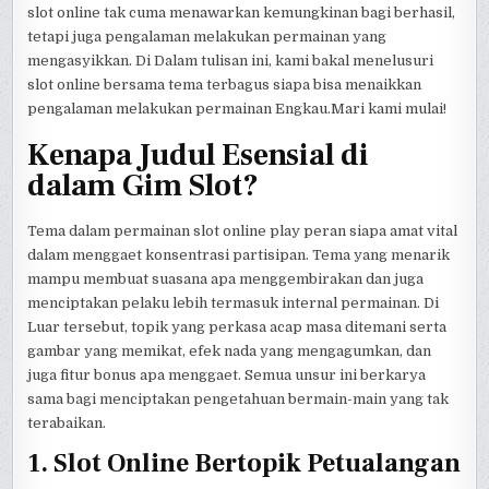
slot online tak cuma menawarkan kemungkinan bagi berhasil,
tetapi juga pengalaman melakukan permainan yang
mengasyikkan. Di Dalam tulisan ini, kami bakal menelusuri
slot online bersama tema terbagus siapa bisa menaikkan
pengalaman melakukan permainan Engkau.Mari kami mulai!
Kenapa Judul Esensial di
dalam Gim Slot?
Tema dalam permainan slot online play peran siapa amat vital
dalam menggaet konsentrasi partisipan. Tema yang menarik
mampu membuat suasana apa menggembirakan dan juga
menciptakan pelaku lebih termasuk internal permainan. Di
Luar tersebut, topik yang perkasa acap masa ditemani serta
gambar yang memikat, efek nada yang mengagumkan, dan
juga fitur bonus apa menggaet. Semua unsur ini berkarya
sama bagi menciptakan pengetahuan bermain-main yang tak
terabaikan.
1. Slot Online Bertopik Petualangan