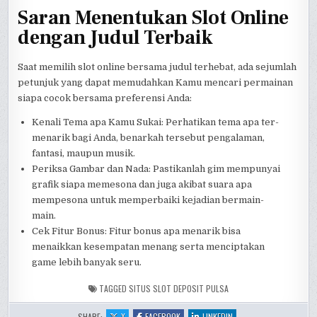
Saran Menentukan Slot Online
dengan Judul Terbaik
Saat memilih slot online bersama judul terhebat, ada sejumlah
petunjuk yang dapat memudahkan Kamu mencari permainan
siapa cocok bersama preferensi Anda:
Kenali Tema apa Kamu Sukai: Perhatikan tema apa ter-
menarik bagi Anda, benarkah tersebut pengalaman,
fantasi, maupun musik.
Periksa Gambar dan Nada: Pastikanlah gim mempunyai
grafik siapa memesona dan juga akibat suara apa
mempesona untuk memperbaiki kejadian bermain-
main.
Cek Fitur Bonus: Fitur bonus apa menarik bisa
menaikkan kesempatan menang serta menciptakan
game lebih banyak seru.
TAGGED
SITUS SLOT DEPOSIT PULSA
:
:
:
SHARE:
X
FACEBOOK
LINKEDIN