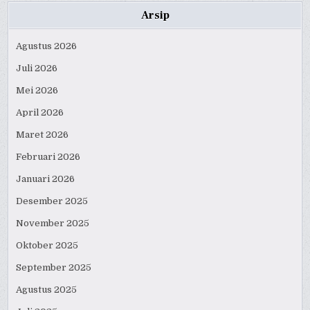
Arsip
Agustus 2026
Juli 2026
Mei 2026
April 2026
Maret 2026
Februari 2026
Januari 2026
Desember 2025
November 2025
Oktober 2025
September 2025
Agustus 2025