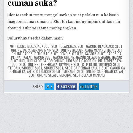
cuman suka?
Slot tersebut tentu mengeluarkan buat pelaku nun kekasih
magi bersama romansa. Slot terkait menyimpan entitas nan
absurd, sulit bersama menegangkan.
Seluruhnya sedia dalam main!
TAGGED
BLACKJACK JUDI SLOT
,
BLACKJACK SLOT GACOR
,
BLACKJACK SLOT
ONLINE
,
CARA MENANG MAIN SLOT ONLINE GACOER
,
CARA MENANG MAIN SLOT
ONLINE GACOR
,
DEMO RTP SLOT
,
DEMO SLOT RTP
,
GACOER SLOT
,
GACOR GA
PERNAH KALAH
,
GACOR JUDI
,
GACOR ONLINE
,
GACOR SELALU MENANG
,
GACOR
SLOT JUDI
,
JUDI SLOT GACOR ONLINE
,
JUDI SLOT GACOR ONLINE TERPERCAYA
,
JUDI SLOT ONLINE TERPERCAYA
,
OLYMPUS SLOT RTP DEMO
,
OLYMPUS SLOT
TERBAIK
,
SBOBET SLOT
,
SBOBETSLOT
,
SLOT GA PERNAH KALAH
,
SLOT GACOR GA
PERNAH KALAH
,
SLOT GACOR SELALU MENANG
,
SLOT ONLINE GA PERNAH KALAH
,
SLOT ONLINE SELALU MENANG
,
SLOT SELALU MENANG
:
:
:
SHARE:
X
FACEBOOK
LINKEDIN
GOLDEN
GOLDEN
GOLDEN
GENIE
GENIE
GENIE
AND
AND
AND
THE
THE
THE
WALKING
WALKING
WALKING
WILDS
WILDS
WILDS
NOLIMIT
NOLIMIT
NOLIMIT
CITY
CITY
CITY
SLOT
SLOT
SLOT
ONLINE
ONLINE
ONLINE
REVIEW
REVIEW
REVIEW