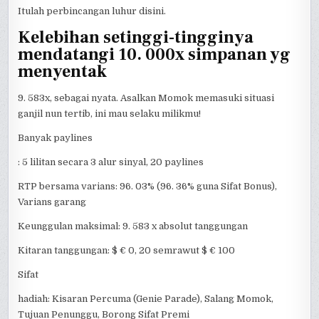
Itulah perbincangan luhur disini.
Kelebihan setinggi-tingginya
mendatangi 10. 000x simpanan yg
menyentak
9. 583x, sebagai nyata. Asalkan Momok memasuki situasi
ganjil nun tertib, ini mau selaku milikmu!
Banyak paylines
: 5 lilitan secara 3 alur sinyal, 20 paylines
RTP bersama varians: 96. 03% (96. 36% guna Sifat Bonus),
Varians garang
Keunggulan maksimal: 9. 583 x absolut tanggungan
Kitaran tanggungan: $ € 0, 20 semrawut $ € 100
Sifat
hadiah: Kisaran Percuma (Genie Parade), Salang Momok,
Tujuan Penunggu, Borong Sifat Premi