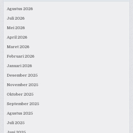
Agustus 2026
Juli 2026
Mei 2026
April 2026
Maret 2026
Februari 2026
Januari 2026
Desember 2025
November 2025
Oktober 2025
September 2025
Agustus 2025
Juli 2025
Juni 2025