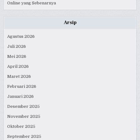
Online yang Sebenarnya
Arsip
Agustus 2026
Juli 2026
Mei 2026
April 2026
Maret 2026
Februari 2026
Januari 2026
Desember 2025
November 2025
Oktober 2025
September 2025