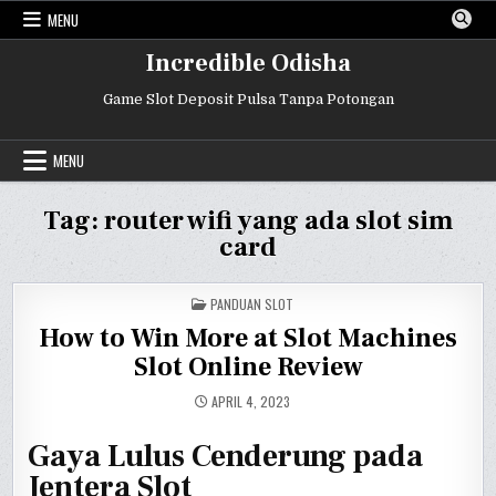
Skip
MENU
to
content
Incredible Odisha
Game Slot Deposit Pulsa Tanpa Potongan
MENU
Tag:
router wifi yang ada slot sim
card
POSTED
PANDUAN SLOT
IN
How to Win More at Slot Machines
Slot Online Review
APRIL 4, 2023
Gaya Lulus Cenderung pada
Jentera Slot