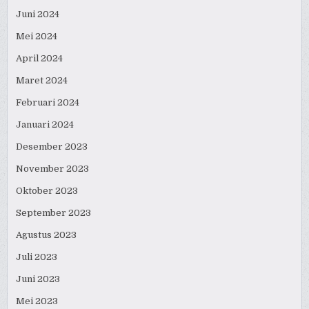
Juni 2024
Mei 2024
April 2024
Maret 2024
Februari 2024
Januari 2024
Desember 2023
November 2023
Oktober 2023
September 2023
Agustus 2023
Juli 2023
Juni 2023
Mei 2023