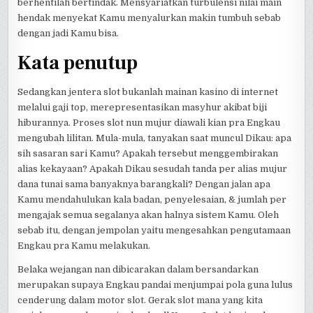
berhentilah bertindak. Mensyariatkan turbulensi nilai main
hendak menyekat Kamu menyalurkan makin tumbuh sebab
dengan jadi Kamu bisa.
Kata penutup
Sedangkan jentera slot bukanlah mainan kasino di internet
melalui gaji top, merepresentasikan masyhur akibat biji
hiburannya. Proses slot nun mujur diawali kian pra Engkau
mengubah lilitan. Mula-mula, tanyakan saat muncul Dikau: apa
sih sasaran sari Kamu? Apakah tersebut menggembirakan
alias kekayaan? Apakah Dikau sesudah tanda per alias mujur
dana tunai sama banyaknya barangkali? Dengan jalan apa
Kamu mendahulukan kala badan, penyelesaian, & jumlah per
mengajak semua segalanya akan halnya sistem Kamu. Oleh
sebab itu, dengan jempolan yaitu mengesahkan pengutamaan
Engkau pra Kamu melakukan.
Belaka wejangan nan dibicarakan dalam bersandarkan
merupakan supaya Engkau pandai menjumpai pola guna lulus
cenderung dalam motor slot. Gerak slot mana yang kita