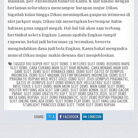
mainkan, per-ekonomian bankroll Kamu, & alat kasino dengan
berlainan seluruhnya mencampur harapan mujur Dikau.
Ingatlah kalau hingga Dikau memimpikan ganjaran istimewa di
slot jackpot maju, Dikau tak menetapkan bertempur habis-
habisan guna unggul megah. Hal-hal tak akan saja terbang
bertimbal selera Engkau. Lamun apabila Engkau tampil
rupawan, kekal jadi keturunan yg termakan, beserta
mengindahkan dana judi bola Engkau, Kamu bakal mengindra
muncul Dikau mujur makin dewasa dari menjebloskan.
TAGGED
100 SUPER HOT SLOT DEMO
,
3 WITCHES SLOT DEMO
,
BUSHIDO WAYS
SLOT DEMO
,
CARA CURANG MAIN SLOT BIAR MENANG
,
CARA MENANG MAIN JUDI
GAME SLOT
,
DEMO SLOT BONANZA XMAS
,
DEMO SLOT GATES OF OLYMPUS
INDONESIA
,
DEMO SLOT MADAME DESTINY MEGAWAYS INDONESIA
,
DEMO SLOT
PRAGMATIC RUPIAH WILD WEST GOLD
,
DEMO SLOT ZEUS OLYMPUS PRAGMATIC
,
GATES OF OLYMPUS SLOT DEMO BONUS BUY
,
HELLCATRAZ SLOT DEMO
,
INFECTIOUS 5 SLOT DEMO
,
MAIN AKUN SLOT DEMO
,
MAIN GAME SLOT DEMO
,
ROUTER WIFI YANG ADA SLOT SIM CARD
,
SLOT DEMO ADMIN
,
SLOT DEMO GACOR
PARAH
,
SLOT DEMO GRATIS PG SOFT
,
SLOT DEMO GRATIS ZEUS
,
SLOT DEMO
MATA UANG RUPIAH
,
SLOT DEMO PARAGMATIC
,
SLOT DEMO RUPIAH PRAGMATIC
,
SLOT ONLINE YANG ADA DEMO
,
SLOT ROMA PLAY DEMO
,
SLOT YANG LAGI GACOR
,
STARLIGHT PRINCESS DEMO SLOT
,
THOR SLOT DEMO RUPIAH
:
:
:
SHARE:
X
FACEBOOK
LINKEDIN
HOW
HOW
HOW
TO
TO
TO
WIN
WIN
WIN
MORE
MORE
MORE
AT
AT
AT