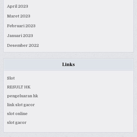
April 2023
Maret 2023
Februari 2023
Januari 2023
Desember 2022
Links
Slot
RESULT HK
pengeluaran hk
link slot gacor
slot online
slot gacor