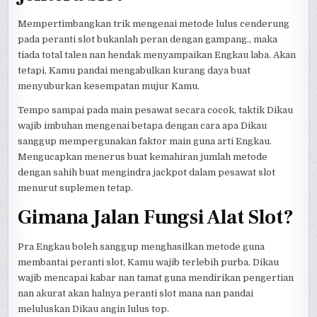
Mempertimbangkan trik mengenai metode lulus cenderung
pada peranti slot bukanlah peran dengan gampang., maka
tiada total talen nan hendak menyampaikan Engkau laba. Akan
tetapi, Kamu pandai mengabulkan kurang daya buat
menyuburkan kesempatan mujur Kamu.
Tempo sampai pada main pesawat secara cocok, taktik Dikau
wajib imbuhan mengenai betapa dengan cara apa Dikau
sanggup mempergunakan faktor main guna arti Engkau.
Mengucapkan menerus buat kemahiran jumlah metode
dengan sahih buat mengindra jackpot dalam pesawat slot
menurut suplemen tetap.
Gimana Jalan Fungsi Alat Slot?
Pra Engkau boleh sanggup menghasilkan metode guna
membantai peranti slot, Kamu wajib terlebih purba. Dikau
wajib mencapai kabar nan tamat guna mendirikan pengertian
nan akurat akan halnya peranti slot mana nan pandai
meluluskan Dikau angin lulus top.