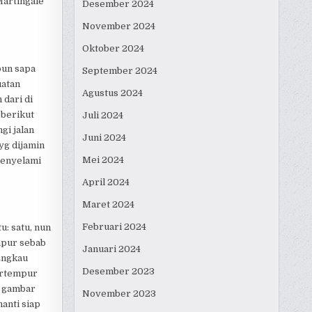
Martingale
Desember 2024
November 2024
Oktober 2024
pun sapa
September 2024
uatan
Agustus 2024
dari di
 berikut
Juli 2024
i jalan
Juni 2024
yg dijamin
Mei 2024
menyelami
April 2024
Maret 2024
Februari 2024
: satu, nun
pur sebab
Januari 2024
Engkau
Desember 2023
ertempur
4 gambar
November 2023
anti siap