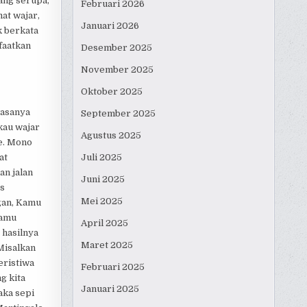
yang serupa,
Februari 2026
at wajar,
Januari 2026
k berkata
faatkan
Desember 2025
November 2025
Oktober 2025
wasanya
September 2025
kau wajar
Agustus 2025
e. Mono
at
Juli 2025
n jalan
Juni 2025
s
Mei 2025
gan, Kamu
Kamu
April 2025
 hasilnya
Maret 2025
Misalkan
eristiwa
Februari 2025
g kita
Januari 2025
aka sepi