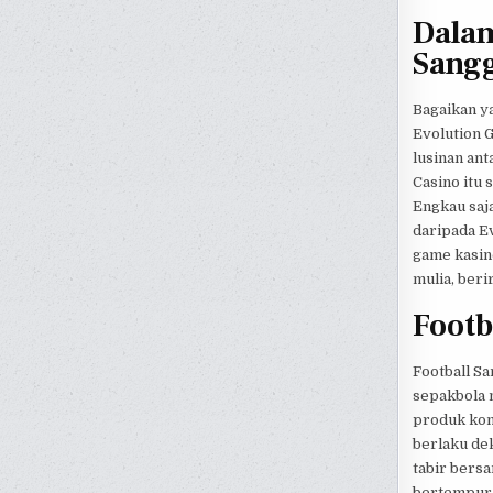
Dalam
Sangg
Bagaikan y
Evolution G
lusinan an
Casino itu
Engkau saj
daripada E
game kasin
mulia, ber
Footb
Football Sa
sepakbola 
produk kon
berlaku de
tabir bers
bertempur d