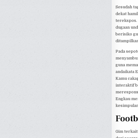
Sesudah ta
dekat hami
terekspos.
dugaan undi
berisiko gu
ditampilkan
Pada sepot
menyambung
guna meman
andaikata 
Kamu cakap
interaktif 
merespons 
Engkau mem
kesimpulan
Footb
Gim terkait