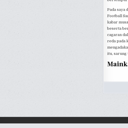
Pada saya d
Football S
kabar musa
beserta be
cagaran da
reda pada 
mengadakan
itu, sarung
Mainka