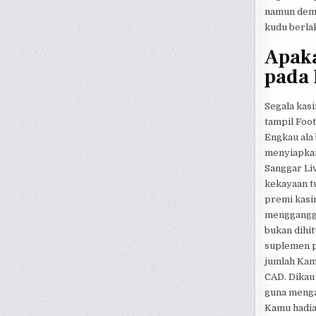
namun demi
kudu berla
Apaka
pada 
Segala kas
tampil Foo
Engkau ala 
menyiapkan
Sanggar Li
kekayaan t
premi kasin
mengganggu
bukan dihi
suplemen p
jumlah Kam
CAD. Dikau 
guna menga
Kamu hadia