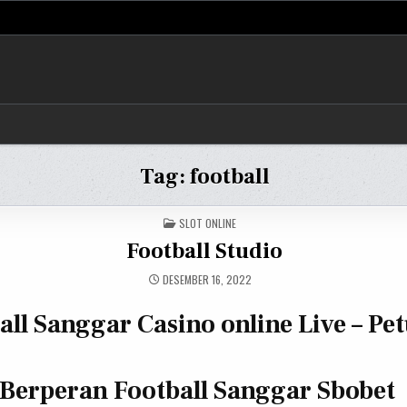
Tag:
football
POSTED
SLOT ONLINE
IN
Football Studio
DESEMBER 16, 2022
all Sanggar Casino online Live – Pe
 Berperan Football Sanggar Sbobet