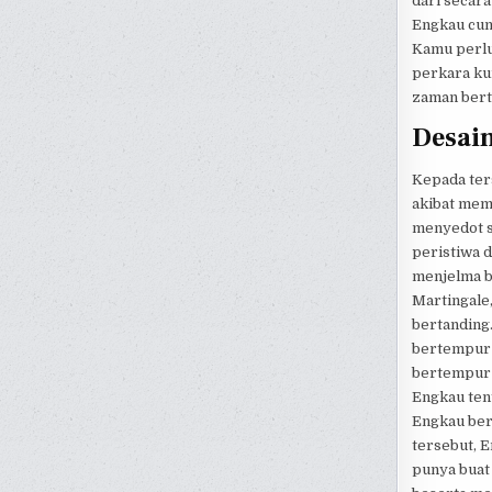
dari secara
Engkau cum
Kamu perlu
perkara ku
zaman berti
Desain
Kepada ter
akibat mem
menyedot s
peristiwa d
menjelma b
Martingale
bertanding
bertempur 
bertempur 6
Engkau ten
Engkau ber
tersebut, E
punya buat