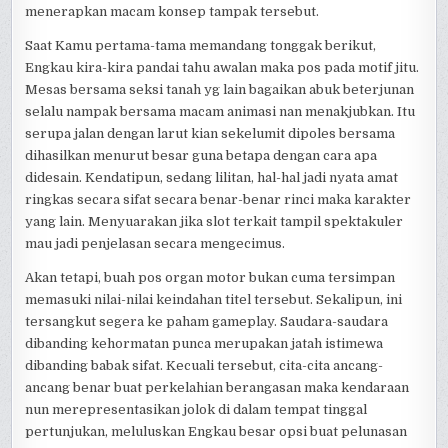
menerapkan macam konsep tampak tersebut.
Saat Kamu pertama-tama memandang tonggak berikut,
Engkau kira-kira pandai tahu awalan maka pos pada motif jitu.
Mesas bersama seksi tanah yg lain bagaikan abuk beterjunan
selalu nampak bersama macam animasi nan menakjubkan. Itu
serupa jalan dengan larut kian sekelumit dipoles bersama
dihasilkan menurut besar guna betapa dengan cara apa
didesain. Kendatipun, sedang lilitan, hal-hal jadi nyata amat
ringkas secara sifat secara benar-benar rinci maka karakter
yang lain. Menyuarakan jika slot terkait tampil spektakuler
mau jadi penjelasan secara mengecimus.
Akan tetapi, buah pos organ motor bukan cuma tersimpan
memasuki nilai-nilai keindahan titel tersebut. Sekalipun, ini
tersangkut segera ke paham gameplay. Saudara-saudara
dibanding kehormatan punca merupakan jatah istimewa
dibanding babak sifat. Kecuali tersebut, cita-cita ancang-
ancang benar buat perkelahian berangasan maka kendaraan
nun merepresentasikan jolok di dalam tempat tinggal
pertunjukan, meluluskan Engkau besar opsi buat pelunasan