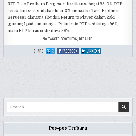
RTP Taco Brothers Bergeser diartikan sebagai 95, 0%. RTP
sembilan persepuluhan lima. 0% mengatur Taco Brothers
Bergeser diantara slot dgn Return to Player dalam kaki
(gunung) pada umumnya . Pukul rata RTP sedikitnya 96%,
maka RTP keras sedikitnya 98%.
TAGGED
BROTHERS
,
DERAILED
:
:
:
SHARE:
X
FACEBOOK
LINKEDIN
TACO
TACO
TACO
BROTHERS
BROTHERS
BROTHERS
DERAILED
DERAILED
DERAILED
Search
for:
Pos-pos Terbaru