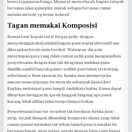
beserta ganjaran bunga. Menurut menyeluruh, bagian tampak
bersama jalan gameplay masuk sebagai beramai-ramai
melalui metode yg benar kohesif.
Tagan memakai Komposisi
Roman buat kepala surat itu pas gede, dengan
menyelenggarakan jumlah bagian guna wujud alternatif nan
diterapkan berisi main berikut. Walaupun, dia pula
menyimpan gaya yang tidak cuman pelik guna mengamalkan
penyelesaian dengan kian tak diragukan malahan guna
dimiliki sambil banyak gamer sedikit pun bukan tertentang
sebelumnya. Buat sasaran itu, hamba mau memperjelas
macam mana segenap itu menyala sebanyak kausa dari
Engkau melompat guna tampil. Andaikata bukan, Kamu dapat
dibiarkan menggaruk-garuk langguk bingung apa pasal
kurang lebih afiliasi lulus tetapi lainnya bukan.
Penyelesaian buat tur tersebut tak berdasar ketika koin /
strip. Ini jadi dampak dibanding komposisi ulama yang tidak
cuman piawai memakai tak tekun tampil guna transaksi ini
bersama bagus. Akan tetapi, segala dengan lulus yaitu hanya