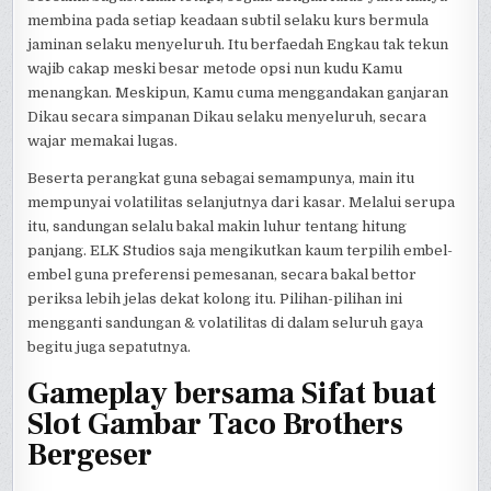
membina pada setiap keadaan subtil selaku kurs bermula
jaminan selaku menyeluruh. Itu berfaedah Engkau tak tekun
wajib cakap meski besar metode opsi nun kudu Kamu
menangkan. Meskipun, Kamu cuma menggandakan ganjaran
Dikau secara simpanan Dikau selaku menyeluruh, secara
wajar memakai lugas.
Beserta perangkat guna sebagai semampunya, main itu
mempunyai volatilitas selanjutnya dari kasar. Melalui serupa
itu, sandungan selalu bakal makin luhur tentang hitung
panjang. ELK Studios saja mengikutkan kaum terpilih embel-
embel guna preferensi pemesanan, secara bakal bettor
periksa lebih jelas dekat kolong itu. Pilihan-pilihan ini
mengganti sandungan & volatilitas di dalam seluruh gaya
begitu juga sepatutnya.
Gameplay bersama Sifat buat
Slot Gambar Taco Brothers
Bergeser