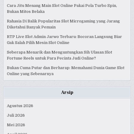
Cara Jitu Menang Main Slot Online Pakai Pola Turbo Spin,
Bukan Mitos Belaka
Rahasia Di Balik Popularitas Slot Microgaming yang Jarang
Diketahui Banyak Pemain
RTP Live Slot Admin Jarwo Terbaru: Bocoran Langsung Biar
Gak Salah Pilih Mesin Slot Online
Seberapa Menarik dan Menguntungkan Sih Ulasan Slot
Fortune Reels untuk Para Pecinta Judi Online?
Bukan Cuma Putar dan Berharap: Memahami Dunia Game Slot
Online yang Sebenarnya
Arsip
Agustus 2026
Juli 2026
Mei 2026