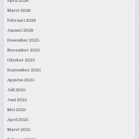
April 2026
Maret 2026
Februari 2026
Januari 2026
Desember 2025
November 2025
Oktober 2025
September 2025
Agustus 2025
Juli 2025
Juni 2025
Mei 2025
April 2025
Maret 2025