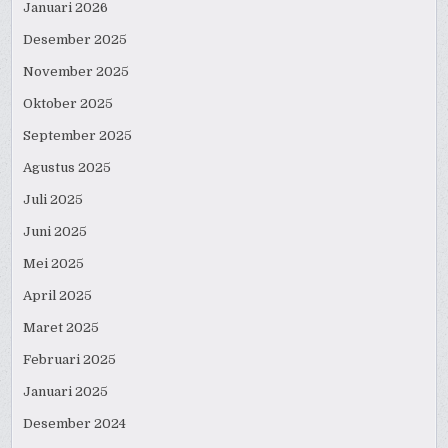
Januari 2026
Desember 2025
November 2025
Oktober 2025
September 2025
Agustus 2025
Juli 2025
Juni 2025
Mei 2025
April 2025
Maret 2025
Februari 2025
Januari 2025
Desember 2024