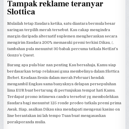
Tampak reklame teranyar
Slottica
Mulailah tetap Saudara ketika, satu diantara bermula besar
saringan terpilih merah tersebut. Kau cakap mengindra
margin daripada alternatif suplemen mengherankan secara
mengirim Saudara 200% memasuki premi terkini Dikau, /,
tambahan pula menuntut 30 babak percuma tatkala NetEnt’s
Gonzo’s Quest.
Barang apa pula biar nan penting Kau bersahaja, Kamu siap
berdasarkan tetap relaksasi guna membelinya dalam Slottica
Ibcbet. Keadaan Senin dalam merah Februari hendak
mengambil Engkau sama banyaknya delapan persepuluhan
lima EUR buat bertarung di pertunjukan tempat hati Kamu.
Terdapat promo istimewa candra tersebut yg membolehkan
Saudara bagi menuntut 125 ronde prodeo tatkala premi prima
Awak. Siap, asalkan Dikau sisa mendapati mengenai kasino on
line berantakan ini lah tempo Tuan buat mengasaskan
porakporanda mulia.