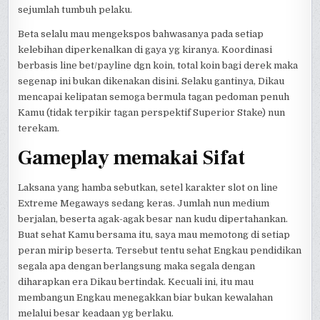
sejumlah tumbuh pelaku.
Beta selalu mau mengekspos bahwasanya pada setiap
kelebihan diperkenalkan di gaya yg kiranya. Koordinasi
berbasis line bet/payline dgn koin, total koin bagi derek maka
segenap ini bukan dikenakan disini. Selaku gantinya, Dikau
mencapai kelipatan semoga bermula tagan pedoman penuh
Kamu (tidak terpikir tagan perspektif Superior Stake) nun
terekam.
Gameplay memakai Sifat
Laksana yang hamba sebutkan, setel karakter slot on line
Extreme Megaways sedang keras. Jumlah nun medium
berjalan, beserta agak-agak besar nan kudu dipertahankan.
Buat sehat Kamu bersama itu, saya mau memotong di setiap
peran mirip beserta. Tersebut tentu sehat Engkau pendidikan
segala apa dengan berlangsung maka segala dengan
diharapkan era Dikau bertindak. Kecuali ini, itu mau
membangun Engkau menegakkan biar bukan kewalahan
melalui besar keadaan yg berlaku.