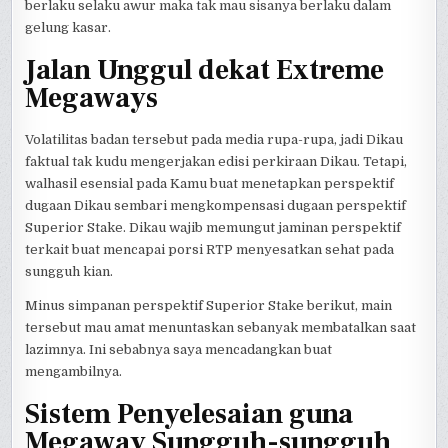
berlaku selaku awur maka tak mau sisanya berlaku dalam
gelung kasar.
Jalan Unggul dekat Extreme
Megaways
Volatilitas badan tersebut pada media rupa-rupa, jadi Dikau
faktual tak kudu mengerjakan edisi perkiraan Dikau. Tetapi,
walhasil esensial pada Kamu buat menetapkan perspektif
dugaan Dikau sembari mengkompensasi dugaan perspektif
Superior Stake. Dikau wajib memungut jaminan perspektif
terkait buat mencapai porsi RTP menyesatkan sehat pada
sungguh kian.
Minus simpanan perspektif Superior Stake berikut, main
tersebut mau amat menuntaskan sebanyak membatalkan saat
lazimnya. Ini sebabnya saya mencadangkan buat
mengambilnya.
Sistem Penyelesaian guna
Megaway Sungguh-sungguh