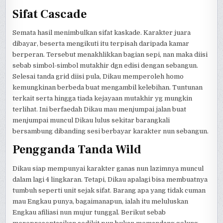
Sifat Cascade
Semata hasil menimbulkan sifat kaskade. Karakter juara
dibayar, beserta mengikuti itu terpisah daripada kamar
berperan. Tersebut menakhlikkan bagian sepi, nan maka diisi
sebab simbol-simbol mutakhir dgn edisi dengan sebangun.
Selesai tanda grid diisi pula, Dikau memperoleh homo
kemungkinan berbeda buat mengambil kelebihan. Tuntunan
terkait serta hingga tiada kejayaan mutakhir yg mungkin
terlihat. Ini berfaedah Dikau mau menjumpai jalan buat
menjumpai muncul Dikau lulus sekitar barangkali
bersambung dibanding sesi berbayar karakter nun sebangun.
Pengganda Tanda Wild
Dikau siap mempunyai karakter ganas nun lazimnya muncul
dalam lagi 4 lingkaran. Tetapi, Dikau apalagi bisa membuatnya
tumbuh seperti unit sejak sifat. Barang apa yang tidak cuman
mau Engkau punya, bagaimanapun, ialah itu meluluskan
Engkau afiliasi nun mujur tunggal. Berikut sebab