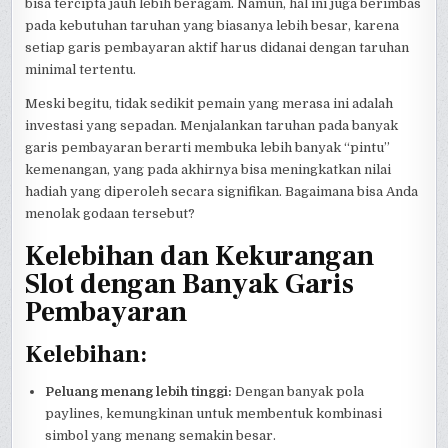
bisa tercipta jauh lebih beragam. Namun, hal ini juga berimbas
pada kebutuhan taruhan yang biasanya lebih besar, karena
setiap garis pembayaran aktif harus didanai dengan taruhan
minimal tertentu.
Meski begitu, tidak sedikit pemain yang merasa ini adalah
investasi yang sepadan. Menjalankan taruhan pada banyak
garis pembayaran berarti membuka lebih banyak “pintu”
kemenangan, yang pada akhirnya bisa meningkatkan nilai
hadiah yang diperoleh secara signifikan. Bagaimana bisa Anda
menolak godaan tersebut?
Kelebihan dan Kekurangan
Slot dengan Banyak Garis
Pembayaran
Kelebihan:
Peluang menang lebih tinggi:
Dengan banyak pola
paylines, kemungkinan untuk membentuk kombinasi
simbol yang menang semakin besar.