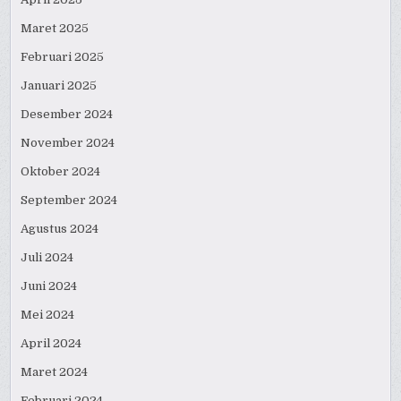
Maret 2025
Februari 2025
Januari 2025
Desember 2024
November 2024
Oktober 2024
September 2024
Agustus 2024
Juli 2024
Juni 2024
Mei 2024
April 2024
Maret 2024
Februari 2024