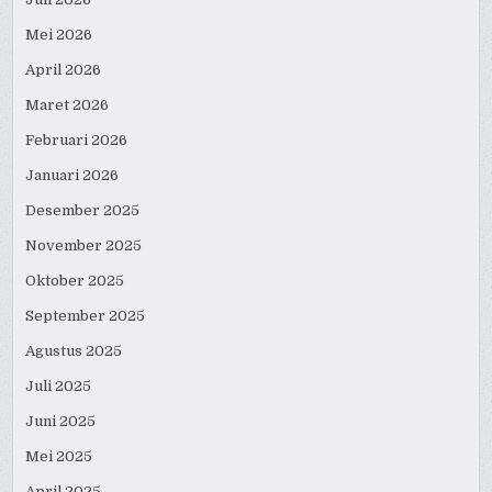
Mei 2026
April 2026
Maret 2026
Februari 2026
Januari 2026
Desember 2025
November 2025
Oktober 2025
September 2025
Agustus 2025
Juli 2025
Juni 2025
Mei 2025
April 2025