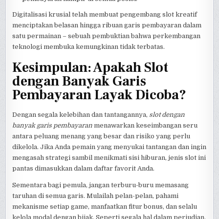
Digitalisasi krusial telah membuat pengembang slot kreatif
menciptakan belasan hingga ribuan garis pembayaran dalam
satu permainan – sebuah pembuktian bahwa perkembangan
teknologi membuka kemungkinan tidak terbatas.
Kesimpulan: Apakah Slot
dengan Banyak Garis
Pembayaran Layak Dicoba?
Dengan segala kelebihan dan tantangannya,
slot dengan
banyak garis pembayaran
menawarkan keseimbangan seru
antara peluang menang yang besar dan risiko yang perlu
dikelola. Jika Anda pemain yang menyukai tantangan dan ingin
mengasah strategi sambil menikmati sisi hiburan, jenis slot ini
pantas dimasukkan dalam daftar favorit Anda.
Sementara bagi pemula, jangan terburu-buru memasang
taruhan di semua garis. Mulailah pelan-pelan, pahami
mekanisme setiap game, manfaatkan fitur bonus, dan selalu
kelola modal dengan bijak. Seperti segala hal dalam perjudian,