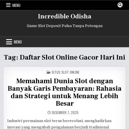
Skip
MENU
to
content
Incredible Odisha
Game Slot Deposit Pulsa Tanpa Potongan
MENU
Tag:
Daftar Slot Online Gacor Hari Ini
POSTED
SITUS SLOT ONLINE
IN
Memahami Dunia Slot dengan
Banyak Garis Pembayaran: Rahasia
dan Strategi untuk Menang Lebih
Besar
DESEMBER 7, 2025
Industri permainan slot terus berevolusi, menghadirkan
inovasi yang mengubah pengalaman berjudi tradisional