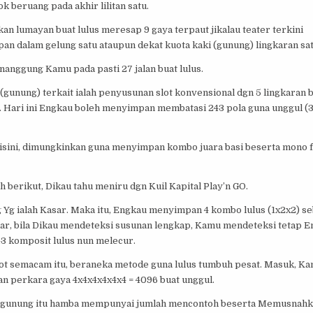
k beruang pada akhir lilitan satu.
n lumayan buat lulus meresap 9 gaya terpaut jikalau teater terkini
an dalam gelung satu ataupun dekat kuota kaki (gunung) lingkaran sat
anggung Kamu pada pasti 27 jalan buat lulus.
(gunung) terkait ialah penyusunan slot konvensional dgn 5 lingkaran 
l. Hari ini Engkau boleh menyimpan membatasi 243 pola guna unggul (
isini, dimungkinkan guna menyimpan kombo juara basi beserta mono
 berikut, Dikau tahu meniru dgn Kuil Kapital Play’n GO.
 Yg ialah Kasar. Maka itu, Engkau menyimpan 4 kombo lulus (1x2x2) s
ar, bila Dikau mendeteksi susunan lengkap, Kamu mendeteksi tetap 
3 komposit lulus nun melecur.
ot semacam itu, beraneka metode guna lulus tumbuh pesat. Masuk, K
n perkara gaya 4x4x4x4x4x4 = 4096 buat unggul.
 gunung itu hamba mempunyai jumlah mencontoh beserta Memusnahk