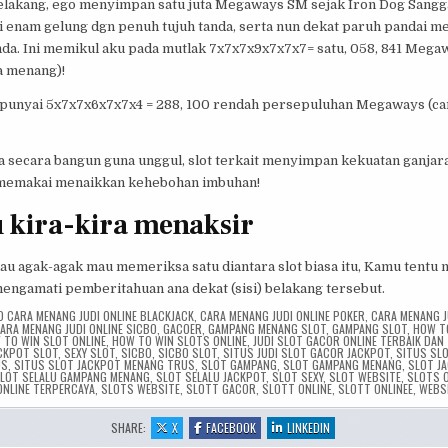
elakang, ego menyimpan satu juta Megaways SM sejak Iron Dog Sangga
enam gelung dgn penuh tujuh tanda, serta nun dekat paruh pandai 
nda. Ini memikul aku pada mutlak 7x7x7x9x7x7x7= satu, 058, 841 Megaw
a menang)!
nyai 5x7x7x6x7x7x4 = 288, 100 rendah persepuluhan Megaways (car
a secara bangun guna unggul, slot terkait menyimpan kekuatan ganjar
memakai menaikkan kehebohan imbuhan!
 kira-kira menaksir
au agak-agak mau memeriksa satu diantara slot biasa itu, Kamu tentu
engamati pemberitahuan ana dekat (sisi) belakang tersebut.
D
CARA MENANG JUDI ONLINE BLACKJACK
,
CARA MENANG JUDI ONLINE POKER
,
CARA MENANG J
ARA MENANG JUDI ONLINE SICBO
,
GACOER
,
GAMPANG MENANG SLOT
,
GAMPANG SLOT
,
HOW TO
 TO WIN SLOT ONLINE
,
HOW TO WIN SLOTS ONLINE
,
JUDI SLOT GACOR ONLINE TERBAIK DAN
CKPOT SLOT
,
SEXY SLOT
,
SICBO
,
SICBO SLOT
,
SITUS JUDI SLOT GACOR JACKPOT
,
SITUS SL
US
,
SITUS SLOT JACKPOT MENANG TRUS
,
SLOT GAMPANG
,
SLOT GAMPANG MENANG
,
SLOT JA
LOT SELALU GAMPANG MENANG
,
SLOT SELALU JACKPOT
,
SLOT SEXY
,
SLOT WEBSITE
,
SLOTS O
ONLINE TERPERCAYA
,
SLOTS WEBSITE
,
SLOTT GACOR
,
SLOTT ONLINE
,
SLOTT ONLINEE
,
WEBS
:
:
:
SHARE:
X
FACEBOOK
LINKEDIN
SLOTS
SLOTS
SLOTS