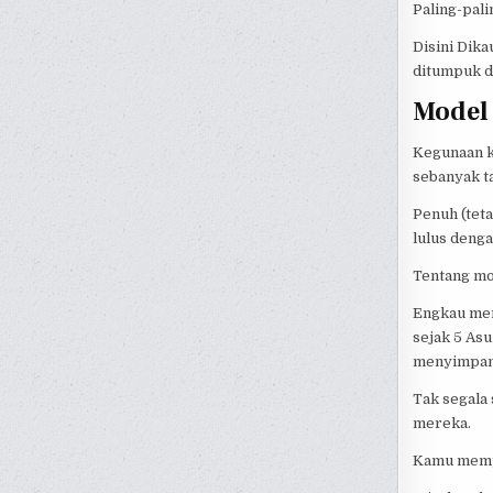
Paling-pali
Disini Dika
ditumpuk d
Model 
Kegunaan k
sebanyak t
Penuh (tet
lulus denga
Tentang mo
Engkau mem
sejak 5 Asu
menyimpan 
Tak segala
mereka.
Kamu mempu