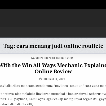
Tag:
cara menang judi online roullete
POSTED
SITUS JUDI SLOT ONLINE GACOR
IN
 With the Win All Ways Mechanic Explain
Online Review
FEBRUARI 14, 2023
angkali: Dikau mencapai cenderung “paylines” ataupun “cara guna men
pertinya, slot melalui 5 lingkaran memakai 3 banjar sinyal. Seharusny
sti 20 / 25 paylines, Kamu agak-agak cakap mempunyai segala 243 gaya
elaku 3x3x3x3x3 = 243).