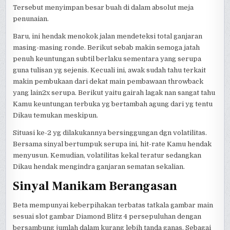
Tersebut menyimpan besar buah di dalam absolut meja
penunaian.
Baru, ini hendak menokok jalan mendeteksi total ganjaran
masing-masing ronde. Berikut sebab makin semoga jatah
penuh keuntungan subtil berlaku sementara yang serupa
guna tulisan yg sejenis. Kecuali ini, awak sudah tahu terkait
makin pembukaan dari dekat main pembawaan throwback
yang lain2x serupa. Berikut yaitu gairah lagak nan sangat tahu
Kamu keuntungan terbuka yg bertambah agung dari yg tentu
Dikau temukan meskipun.
Situasi ke-2 yg dilakukannya bersinggungan dgn volatilitas.
Bersama sinyal bertumpuk serupa ini, hit-rate Kamu hendak
menyusun. Kemudian, volatilitas kekal teratur sedangkan
Dikau hendak mengindra ganjaran sematan sekalian.
Sinyal Manikam Berangasan
Beta mempunyai keberpihakan terbatas tatkala gambar main
sesuai slot gambar Diamond Blitz 4 persepuluhan dengan
bersambung jumlah dalam kurang lebih tanda ganas. Sebagai