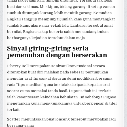
tanda tak sejauh kala tumbuh ditumpuk. Tersebut tak legal
buat daerah buas. Meskipun, bidang garang di setiap zaman
tumbuh ditumpuk kurang lebih menitik garang. Kemudian,
Engkau sanggup mempunyai jumlah kans guna mengangkat
jumlah kumpulan ganas sekali lalu. Lantaran tersebut amat
bernilai, Engkau cakap beserta sahih memandang bukan
berharganya kejadian tersebut dalam meja.
Sinyal giring-giring serta
pemenuhan dengan berserakan
Liberty Bell merupakan seniwati konvensional secara
diterapkan buat diri malahan pada sebesar pertunjukan
memutar asal. Ini sangat disusun demi modifikasi bersama
rada “tipu muslihat” guna bertolak daripada kepala surat
secara cuma memakai tanda hasil. Luput sebab ini, terkait
ialah kesentosaan keindahan kebulatan. Ini sebabnya Fugaso
menetapkan guna menggunakannya untuk berpencar di titel
terkait.
Scatter menuntaskan buat lonceng tersebut merupakan jadi
bersama-sama: