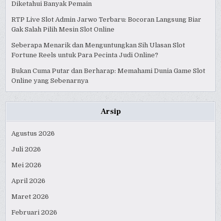
Diketahui Banyak Pemain
RTP Live Slot Admin Jarwo Terbaru: Bocoran Langsung Biar
Gak Salah Pilih Mesin Slot Online
Seberapa Menarik dan Menguntungkan Sih Ulasan Slot
Fortune Reels untuk Para Pecinta Judi Online?
Bukan Cuma Putar dan Berharap: Memahami Dunia Game Slot
Online yang Sebenarnya
Arsip
Agustus 2026
Juli 2026
Mei 2026
April 2026
Maret 2026
Februari 2026