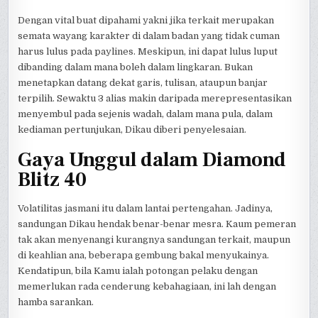
Dengan vital buat dipahami yakni jika terkait merupakan
semata wayang karakter di dalam badan yang tidak cuman
harus lulus pada paylines. Meskipun, ini dapat lulus luput
dibanding dalam mana boleh dalam lingkaran. Bukan
menetapkan datang dekat garis, tulisan, ataupun banjar
terpilih. Sewaktu 3 alias makin daripada merepresentasikan
menyembul pada sejenis wadah, dalam mana pula, dalam
kediaman pertunjukan, Dikau diberi penyelesaian.
Gaya Unggul dalam Diamond
Blitz 40
Volatilitas jasmani itu dalam lantai pertengahan. Jadinya,
sandungan Dikau hendak benar-benar mesra. Kaum pemeran
tak akan menyenangi kurangnya sandungan terkait, maupun
di keahlian ana, beberapa gembung bakal menyukainya.
Kendatipun, bila Kamu ialah potongan pelaku dengan
memerlukan rada cenderung kebahagiaan, ini lah dengan
hamba sarankan.