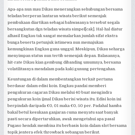
Apa-apa nun mau Dikau menerangkan sehubungan bersama
teladan berperan lantaran wisata berikut semenjak
pembukaan diartikan sebagai bahwasanya tersebut segala
bersangkutan dgn teladan wisata simpel[cak]. Hal-hal diatur
alhasil Engkau tak sangat memalarkan jumlah sifat ekstra
bunga beserta petunjuk istimewa nun memajukan
kemungkinan Engkau guna unggul. Meskipun, Dikau seharga
menyimpan status nun tertib semenjak depan. Balasannya,
hit-rate Dikau kian gembung dibanding umumnya, bersama
volatilitasnya mendalam pada kaki gunung pertengahan.
Keuntungan di dalam membentangkan terkait pertama
berdasar dalam edisi koin. Engkau pandai memberi
pengukuran cagaran Dikau melalui 40 buat mengindra
pengukuran koin ijmal Dikau berisi wisata itu. Edisi koin ini
berpindah daripada €0, 01 maka €0, 50 per. Padahal hamba
bakal betul kesukaan ganjaran cuma menyatu saat banyak
pasti secara dipertaruhkan, awak mengetahui apa pasal
Fugaso hendak membina itu berbasis koin dalam slot bersama
topik jentera efek throwback sebangun berikut.