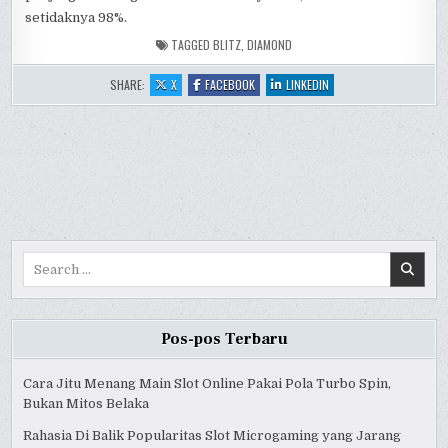
setidaknya 98%.
TAGGED
BLITZ
,
DIAMOND
:
:
:
SHARE:
X
FACEBOOK
LINKEDIN
DIAMOND
DIAMOND
DIAMOND
BLITZ
BLITZ
BLITZ
40
40
40
Search
for:
Pos-pos Terbaru
Cara Jitu Menang Main Slot Online Pakai Pola Turbo Spin,
Bukan Mitos Belaka
Rahasia Di Balik Popularitas Slot Microgaming yang Jarang