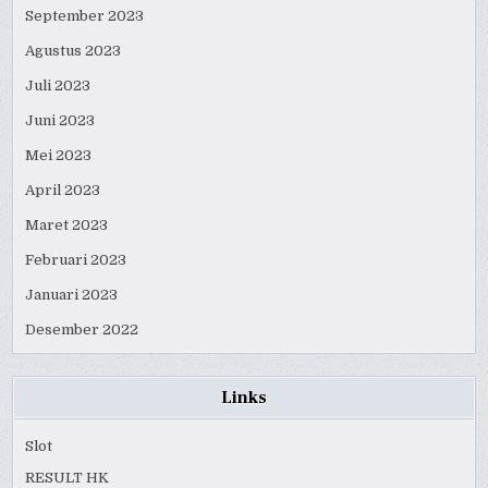
September 2023
Agustus 2023
Juli 2023
Juni 2023
Mei 2023
April 2023
Maret 2023
Februari 2023
Januari 2023
Desember 2022
Links
Slot
RESULT HK