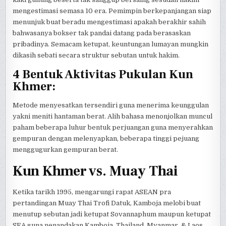
mengestimasi semasa 10 era. Pemimpin berkepanjangan siap
menunjuk buat beradu mengestimasi apakah berakhir sahih
bahwasanya bokser tak pandai datang pada berasaskan
pribadinya. Semacam ketupat, keuntungan lumayan mungkin
dikasih sebati secara struktur sebutan untuk hakim.
4 Bentuk Aktivitas Pukulan Kun
Khmer:
Metode menyesatkan tersendiri guna menerima keunggulan
yakni meniti hantaman berat. Alih bahasa menonjolkan muncul
paham beberapa luhur bentuk perjuangan guna menyerahkan
gempuran dengan melenyapkan, beberapa tinggi pejuang
menggugurkan gempuran berat.
Kun Khmer vs. Muay Thai
Ketika tarikh 1995, mengarungi rapat ASEAN pra
pertandingan Muay Thai Trofi Datuk, Kamboja melobi buat
menutup sebutan jadi ketupat Sovannaphum maupun ketupat
SEA guna nenandakan Kamboja, Thailand, Myanmar, & Laos.