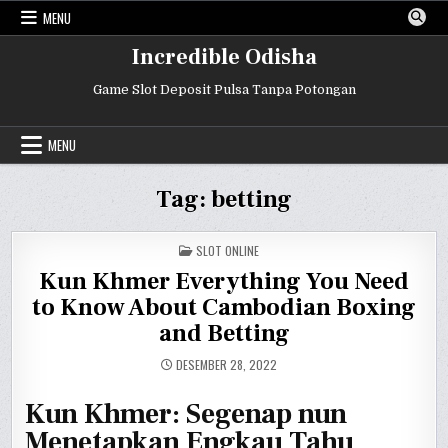
Skip
MENU
to
content
Incredible Odisha
Game Slot Deposit Pulsa Tanpa Potongan
MENU
Tag:
betting
POSTED
SLOT ONLINE
IN
Kun Khmer Everything You Need
to Know About Cambodian Boxing
and Betting
DESEMBER 28, 2022
Kun Khmer: Segenap nun
Menetapkan Engkau Tahu