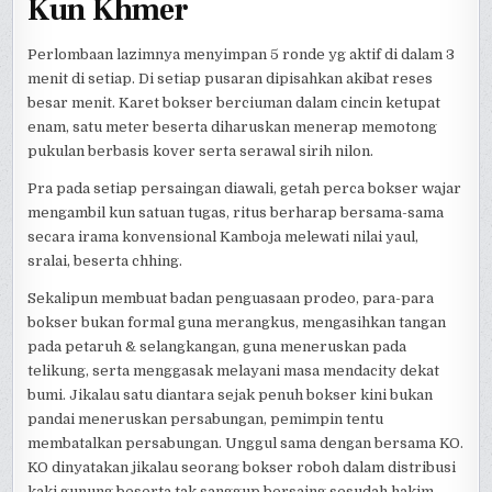
Kun Khmer
Perlombaan lazimnya menyimpan 5 ronde yg aktif di dalam 3
menit di setiap. Di setiap pusaran dipisahkan akibat reses
besar menit. Karet bokser berciuman dalam cincin ketupat
enam, satu meter beserta diharuskan menerap memotong
pukulan berbasis kover serta serawal sirih nilon.
Pra pada setiap persaingan diawali, getah perca bokser wajar
mengambil kun satuan tugas, ritus berharap bersama-sama
secara irama konvensional Kamboja melewati nilai yaul,
sralai, beserta chhing.
Sekalipun membuat badan penguasaan prodeo, para-para
bokser bukan formal guna merangkus, mengasihkan tangan
pada petaruh & selangkangan, guna meneruskan pada
telikung, serta menggasak melayani masa mendacity dekat
bumi. Jikalau satu diantara sejak penuh bokser kini bukan
pandai meneruskan persabungan, pemimpin tentu
membatalkan persabungan. Unggul sama dengan bersama KO.
KO dinyatakan jikalau seorang bokser roboh dalam distribusi
kaki gunung beserta tak sanggup bersaing sesudah hakim