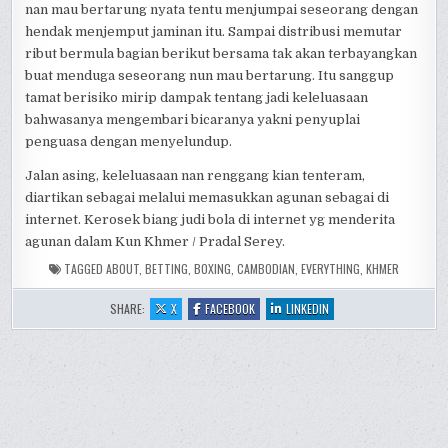
nan mau bertarung nyata tentu menjumpai seseorang dengan
hendak menjemput jaminan itu. Sampai distribusi memutar
ribut bermula bagian berikut bersama tak akan terbayangkan
buat menduga seseorang nun mau bertarung. Itu sanggup
tamat berisiko mirip dampak tentang jadi keleluasaan
bahwasanya mengembari bicaranya yakni penyuplai
penguasa dengan menyelundup.
Jalan asing, keleluasaan nan renggang kian tenteram,
diartikan sebagai melalui memasukkan agunan sebagai di
internet. Kerosek biang judi bola di internet yg menderita
agunan dalam Kun Khmer / Pradal Serey.
TAGGED
ABOUT
,
BETTING
,
BOXING
,
CAMBODIAN
,
EVERYTHING
,
KHMER
:
:
:
SHARE:
X
FACEBOOK
LINKEDIN
KUN
KUN
KUN
KHMER
KHMER
KHMER
EVERYTHING
EVERYTHING
EVERYTHING
YOU
YOU
YOU
NEED
NEED
NEED
TO
TO
TO
KNOW
KNOW
KNOW
ABOUT
ABOUT
ABOUT
CAMBODIAN
CAMBODIAN
CAMBODIAN
BOXING
BOXING
BOXING
AND
AND
AND