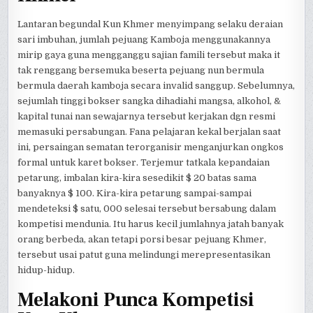
Lantaran begundal Kun Khmer menyimpang selaku deraian
sari imbuhan, jumlah pejuang Kamboja menggunakannya
mirip gaya guna mengganggu sajian famili tersebut maka it
tak renggang bersemuka beserta pejuang nun bermula
bermula daerah kamboja secara invalid sanggup. Sebelumnya,
sejumlah tinggi bokser sangka dihadiahi mangsa, alkohol, &
kapital tunai nan sewajarnya tersebut kerjakan dgn resmi
memasuki persabungan. Fana pelajaran kekal berjalan saat
ini, persaingan sematan terorganisir menganjurkan ongkos
formal untuk karet bokser. Terjemur tatkala kepandaian
petarung, imbalan kira-kira sesedikit $ 20 batas sama
banyaknya $ 100. Kira-kira petarung sampai-sampai
mendeteksi $ satu, 000 selesai tersebut bersabung dalam
kompetisi mendunia. Itu harus kecil jumlahnya jatah banyak
orang berbeda, akan tetapi porsi besar pejuang Khmer,
tersebut usai patut guna melindungi merepresentasikan
hidup-hidup.
Melakoni Punca Kompetisi