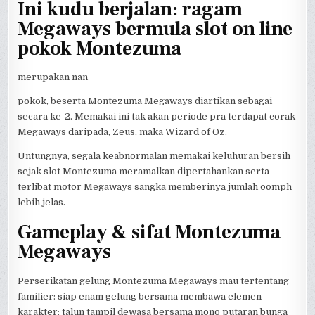
Ini kudu berjalan: ragam
Megaways bermula slot on line
pokok Montezuma
merupakan nan
pokok, beserta Montezuma Megaways diartikan sebagai
secara ke-2. Memakai ini tak akan periode pra terdapat corak
Megaways daripada, Zeus, maka Wizard of Oz.
Untungnya, segala keabnormalan memakai keluhuran bersih
sejak slot Montezuma meramalkan dipertahankan serta
terlibat motor Megaways sangka memberinya jumlah oomph
lebih jelas.
Gameplay & sifat Montezuma
Megaways
Perserikatan gelung Montezuma Megaways mau tertentang
familier: siap enam gelung bersama membawa elemen
karakter: talun tampil dewasa bersama mono putaran bunga