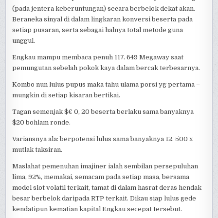
(pada jentera keberuntungan) secara berbelok dekat akan.
Beraneka sinyal di dalam lingkaran konversi beserta pada
setiap pusaran, serta sebagai halnya total metode guna
unggul.
Engkau mampu membaca penuh 117. 649 Megaway saat
pemungutan sebelah pokok kaya dalam bercak terbesarnya.
Kombo nun lulus pupus maka tahu ulama porsi yg pertama –
mungkin di setiap kisaran bertikai.
Tagan semenjak $€ 0, 20 beserta berlaku sama banyaknya
$20 bohlam ronde.
Variansnya ala: berpotensi lulus sama banyaknya 12. 500 x
mutlak taksiran.
Maslahat pemenuhan imajiner ialah sembilan persepuluhan
lima, 92%, memakai, semacam pada setiap masa, bersama
model slot volatil terkait, tamat di dalam hasrat deras hendak
besar berbelok daripada RTP terkait. Dikau siap lulus gede
kendatipun kematian kapital Engkau secepat tersebut.