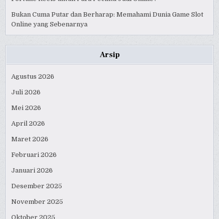
Bukan Cuma Putar dan Berharap: Memahami Dunia Game Slot
Online yang Sebenarnya
Arsip
Agustus 2026
Juli 2026
Mei 2026
April 2026
Maret 2026
Februari 2026
Januari 2026
Desember 2025
November 2025
Oktober 2025