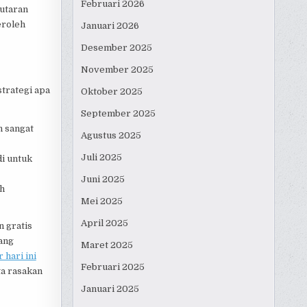
Februari 2026
putaran
eroleh
Januari 2026
Desember 2025
November 2025
trategi apa
Oktober 2025
September 2025
n sangat
Agustus 2025
Juli 2025
di untuk
Juni 2025
ah
Mei 2025
April 2025
 gratis
ang
Maret 2025
 hari ini
Februari 2025
ta rasakan
Januari 2025