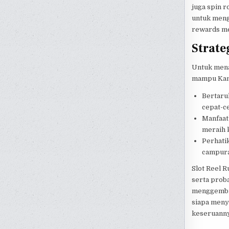
juga spin r
untuk meng
rewards me
Strate
Untuk mena
mampu Kamu
Bertaruh
cepat-c
Manfaatk
meraih 
Perhatik
campura
Slot Reel 
serta prob
menggembir
siapa meny
keseruanny