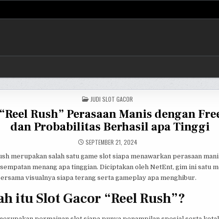
POSTED
JUDI SLOT GACOR
IN
 “Reel Rush” Perasaan Manis dengan Fre
dan Probabilitas Berhasil apa Tinggi
SEPTEMBER 21, 2024
Rush merupakan salah satu game slot siapa menawarkan perasaan manis
sempatan menang apa tinggian. Diciptakan oleh NetEnt, gim ini satu 
bersama visualnya siapa terang serta gameplay apa menghibur.
h itu Slot Gacor “Reel Rush”?
merupakan permainan slot siapa punya penampilan spesial serta kota