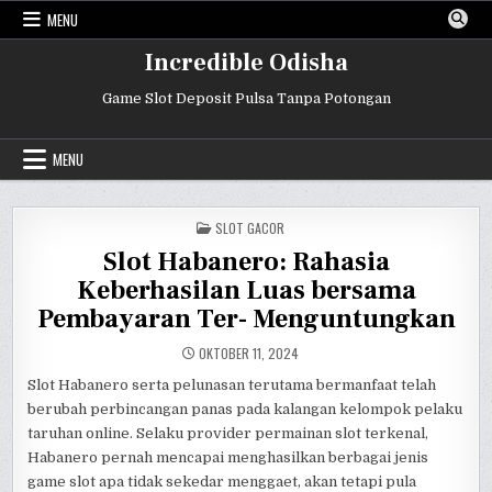
Skip
MENU
to
content
Incredible Odisha
Game Slot Deposit Pulsa Tanpa Potongan
MENU
POSTED
SLOT GACOR
IN
Slot Habanero: Rahasia
Keberhasilan Luas bersama
Pembayaran Ter- Menguntungkan
OKTOBER 11, 2024
Slot Habanero serta pelunasan terutama bermanfaat telah
berubah perbincangan panas pada kalangan kelompok pelaku
taruhan online. Selaku provider permainan slot terkenal,
Habanero pernah mencapai menghasilkan berbagai jenis
game slot apa tidak sekedar menggaet, akan tetapi pula