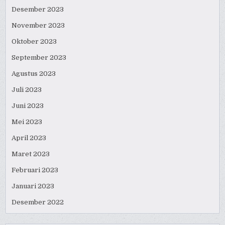
Desember 2023
November 2023
Oktober 2023
September 2023
Agustus 2023
Juli 2023
Juni 2023
Mei 2023
April 2023
Maret 2023
Februari 2023
Januari 2023
Desember 2022