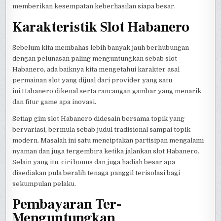
memberikan kesempatan keberhasilan siapa besar.
Karakteristik Slot Habanero
Sebelum kita membahas lebih banyak jauh berhubungan
dengan pelunasan paling menguntungkan sebab slot
Habanero, ada baiknya kita mengetahui karakter asal
permainan slot yang dijual dari provider yang satu
ini.Habanero dikenal serta rancangan gambar yang menarik
dan fitur game apa inovasi.
Setiap gim slot Habanero didesain bersama topik yang
bervariasi, bermula sebab judul tradisional sampai topik
modern. Masalah ini satu menciptakan partisipan mengalami
nyaman dan juga tergembira ketika jalankan slot Habanero.
Selain yang itu, ciri bonus dan juga hadiah besar apa
disediakan pula beralih tenaga panggil terisolasi bagi
sekumpulan pelaku.
Pembayaran Ter-
Menguntungkan