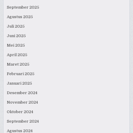
September 2025
Agustus 2025
Juli 2025
Juni 2025
Mei 2025
April 2025
Maret 2025
Februari 2025
Januari 2025
Desember 2024
November 2024
Oktober 2024
September 2024
Agustus 2024