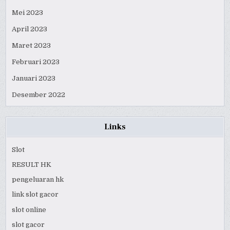
Mei 2023
April 2023
Maret 2023
Februari 2023
Januari 2023
Desember 2022
Links
Slot
RESULT HK
pengeluaran hk
link slot gacor
slot online
slot gacor