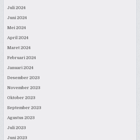
Juli 2024
Juni 2024
Mei 2024
April 2024
Maret 2024
Februari 2024
Januari 2024
Desember 2023
November 2023
Oktober 2023
September 2023
Agustus 2023
Juli 2023
Juni 2023