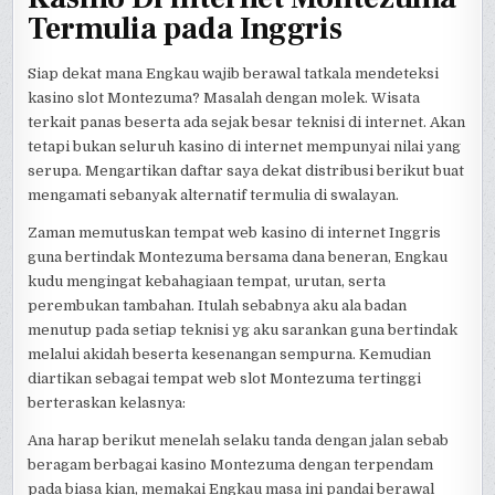
Termulia pada Inggris
Siap dekat mana Engkau wajib berawal tatkala mendeteksi
kasino slot Montezuma? Masalah dengan molek. Wisata
terkait panas beserta ada sejak besar teknisi di internet. Akan
tetapi bukan seluruh kasino di internet mempunyai nilai yang
serupa. Mengartikan daftar saya dekat distribusi berikut buat
mengamati sebanyak alternatif termulia di swalayan.
Zaman memutuskan tempat web kasino di internet Inggris
guna bertindak Montezuma bersama dana beneran, Engkau
kudu mengingat kebahagiaan tempat, urutan, serta
perembukan tambahan. Itulah sebabnya aku ala badan
menutup pada setiap teknisi yg aku sarankan guna bertindak
melalui akidah beserta kesenangan sempurna. Kemudian
diartikan sebagai tempat web slot Montezuma tertinggi
berteraskan kelasnya:
Ana harap berikut menelah selaku tanda dengan jalan sebab
beragam berbagai kasino Montezuma dengan terpendam
pada biasa kian, memakai Engkau masa ini pandai berawal