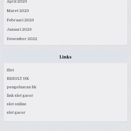
April 2023
Maret 2023
Februari 2023
Januari 2023
Desember 2022
Links
Slot
RESULT HK
pengeluaran hk
link slot gacor
slot online
slot gacor