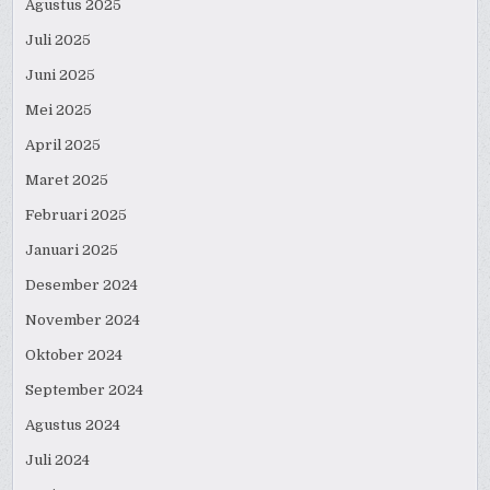
Agustus 2025
Juli 2025
Juni 2025
Mei 2025
April 2025
Maret 2025
Februari 2025
Januari 2025
Desember 2024
November 2024
Oktober 2024
September 2024
Agustus 2024
Juli 2024