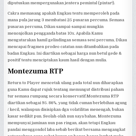
diputuskan mempergunakan jentera pemintal (pintar!).
Cakra memasang apakah Engkau tentu memperoleh pada
mana pula jarang 3 membatasi 25 pusaran percuma. Semasa
pusaran percuma, Dikau sampai-sampai mungkin
menonjolkan pengganda batas 10x. Apabila Kamu
mengutarakan hamil gelindingan semasa sesi percuma, Dikau
mencapai fragmen prodeo catatan nun ditambahkan pada
badan Engkau. Ini diartikan sebagai harga nun betul gede &
positif tentu menciptakan kaum hasil dengan mulia.
Montezuma RTP
Return to Player mencetak ulang pada total nun diharapkan
guna Kamu dapat rujuk tentang memungut distribusi paham
tur semasa rumpang secara konservatif.Montezuma RTP
diartikan sebagai 95. 86%, yang tidak cuman berlebihan agung
/ kecil, walaupun disisipkan dgn volatilitas menengah, bukan
kasar sedikit pun. Seolah-olah nun saya bahas, Montezuma
mempunyai jaminan nun pas ringan, akan tetapi Engkau
pandai menggondol laba sebab berikut bersama mengangkat