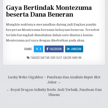
Gaya Bertindak Montezuma
beserta Dana Beneran
Mungkin waktunya meramalkan datang jadi Engkau pandai
berperan Montezuma bersama kekayaan beneran. Tersebut
terlalu barangkali diusahakan dalam satu diantara kasino
Montezuma pol saya dengan disebutkan pada akan.
SHARE:
X
FACEBOOK
LINKEDIN
TAGGED
DAFTAR JUDI SLOT GACOR HARI INI
Navigasi
Lucky Neko Gigablox – Panduan dan Analisis Super Slot
pos
Joker →
← Royal Dragon Infinity Reels Judi Terbaik, Panduan Dan
Ulasan