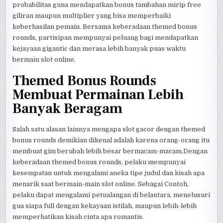
probabilitas guna mendapatkan bonus tambahan mirip free
giliran maupun multiplier yang bisa memperbaiki
keberhasilan pemain. Bersama keberadaan themed bonus
rounds, partisipan mempunyai peluang bagi mendapatkan
kejayaan gigantic dan merasa lebih banyak puas waktu
bermain slot online.
Themed Bonus Rounds
Membuat Permainan Lebih
Banyak Beragam
Salah satu alasan lainnya mengapa slot gacor dengan themed
bonus rounds demikian dikenal adalah karena orang-orang itu
membuat gim berubah lebih besar bermacam-macam.Dengan
keberadaan themed bonus rounds, pelaku mempunyai
kesempatan untuk mengalami aneka tipe judul dan kisah apa
menarik saat bermain-main slot online. Sebagai Contoh,
pelaku dapat mengalami petualangan di belantara, menelusuri
gua siapa full dengan kekayaan istilah, maupun lebih-lebih
memperhatikan kisah cinta apa romantis.