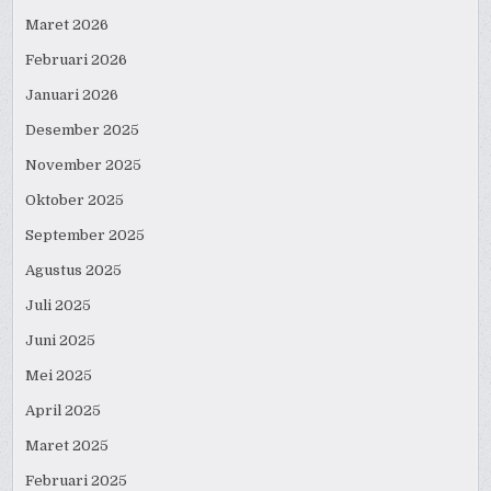
Maret 2026
Februari 2026
Januari 2026
Desember 2025
November 2025
Oktober 2025
September 2025
Agustus 2025
Juli 2025
Juni 2025
Mei 2025
April 2025
Maret 2025
Februari 2025