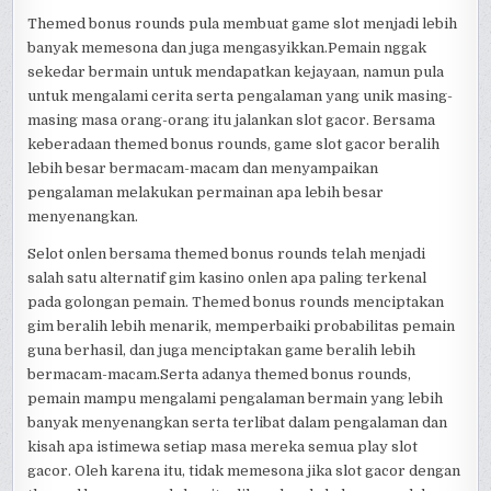
Themed bonus rounds pula membuat game slot menjadi lebih
banyak memesona dan juga mengasyikkan.Pemain nggak
sekedar bermain untuk mendapatkan kejayaan, namun pula
untuk mengalami cerita serta pengalaman yang unik masing-
masing masa orang-orang itu jalankan slot gacor. Bersama
keberadaan themed bonus rounds, game slot gacor beralih
lebih besar bermacam-macam dan menyampaikan
pengalaman melakukan permainan apa lebih besar
menyenangkan.
Selot onlen bersama themed bonus rounds telah menjadi
salah satu alternatif gim kasino onlen apa paling terkenal
pada golongan pemain. Themed bonus rounds menciptakan
gim beralih lebih menarik, memperbaiki probabilitas pemain
guna berhasil, dan juga menciptakan game beralih lebih
bermacam-macam.Serta adanya themed bonus rounds,
pemain mampu mengalami pengalaman bermain yang lebih
banyak menyenangkan serta terlibat dalam pengalaman dan
kisah apa istimewa setiap masa mereka semua play slot
gacor. Oleh karena itu, tidak memesona jika slot gacor dengan