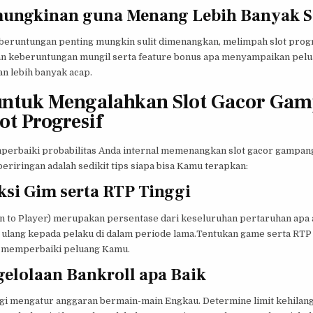
mungkinan guna Menang Lebih Banyak S
beruntungan penting mungkin sulit dimenangkan, melimpah slot progr
 keberuntungan mungil serta feature bonus apa menyampaikan pelu
n lebih banyak acap.
untuk Mengalahkan Slot Gacor Ga
ot Progresif
erbaiki probabilitas Anda internal memenangkan slot gacor gampan
beriringan adalah sedikit tips siapa bisa Kamu terapkan:
eksi Gim serta RTP Tinggi
n to Player) merupakan persentase dari keseluruhan pertaruhan apa
 ulang kepada pelaku di dalam periode lama.Tentukan game serta RTP
a memperbaiki peluang Kamu.
gelolaan Bankroll apa Baik
agi mengatur anggaran bermain-main Engkau. Determine limit kehilang