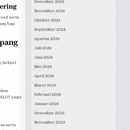
Desember 2024
ering
November 2024
esif serta
Oktober 2024
ang bagi
September 2024
Agustus 2024
mpang
Juli 2024
Juni 2024
g jackpot
Mei 2024
April 2024
Maret 2024
 akan
Februari 2024
 SLOT siapa
Januari 2024
Desember 2023
November 2023
an serta