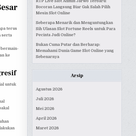
RTP Live Slot Admin Jarwo Terbaru:
Besar
Bocoran Langsung Biar Gak Salah Pilih
Mesin Slot Online
Seberapa Menarik dan Menguntungkan
apa terus
Sih Ulasan Slot Fortune Reels untuk Para
Pecinta Judi Online?
 serta
Bukan Cuma Putar dan Berharap:
 bermain-
Memahami Dunia Game Slot Online yang
an ke
Sebenarnya
resif
Arsip
al untuk
Agustus 2026
Juli 2026
nal
bakal
Mei 2026
April 2026
ruhan
Maret 2026
elakukan