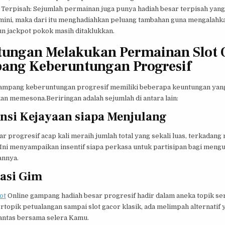
 Terpisah: Sejumlah permainan juga punya hadiah besar terpisah yang
mini, maka dari itu menghadiahkan peluang tambahan guna mengalahk
n jackpot pokok masih ditaklukkan.
ungan Melakukan Permainan Slot 
ng Keberuntungan Progresif
gampang keberuntungan progresif memiliki beberapa keuntungan yan
an memesona.Beriringan adalah sejumlah di antara lain:
ensi Kejayaan siapa Menjulang
r progresif acap kali meraih jumlah total yang sekali luas, terkadang
. Ini menyampaikan insentif siapa perkasa untuk partisipan bagi men
annya.
iasi Gim
lot
Online gampang hadiah besar progresif hadir dalam aneka topik ser
ertopik petualangan sampai slot gacor klasik, ada melimpah alternatif 
pantas bersama selera Kamu.