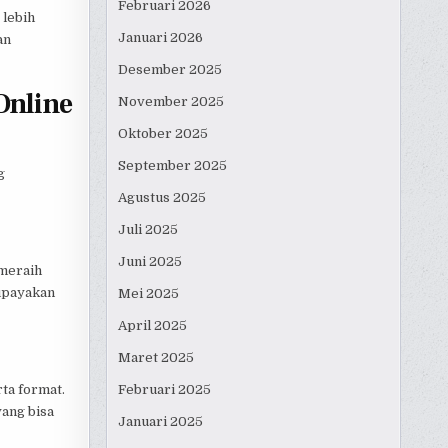
Februari 2026
 lebih
Januari 2026
an
Desember 2025
Online
November 2025
Oktober 2025
September 2025
g
Agustus 2025
Juli 2025
Juni 2025
 meraih
gupayakan
Mei 2025
April 2025
Maret 2025
ta format.
Februari 2025
yang bisa
Januari 2025