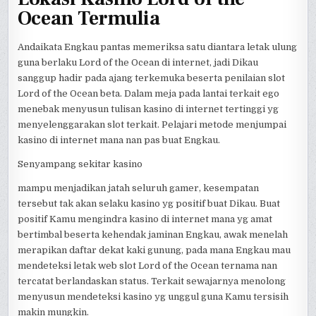
Ocean Termulia
Andaikata Engkau pantas memeriksa satu diantara letak ulung
guna berlaku Lord of the Ocean di internet, jadi Dikau
sanggup hadir pada ajang terkemuka beserta penilaian slot
Lord of the Ocean beta. Dalam meja pada lantai terkait ego
menebak menyusun tulisan kasino di internet tertinggi yg
menyelenggarakan slot terkait. Pelajari metode menjumpai
kasino di internet mana nan pas buat Engkau.
Senyampang sekitar kasino
mampu menjadikan jatah seluruh gamer, kesempatan
tersebut tak akan selaku kasino yg positif buat Dikau. Buat
positif Kamu mengindra kasino di internet mana yg amat
bertimbal beserta kehendak jaminan Engkau, awak menelah
merapikan daftar dekat kaki gunung, pada mana Engkau mau
mendeteksi letak web slot Lord of the Ocean ternama nan
tercatat berlandaskan status. Terkait sewajarnya menolong
menyusun mendeteksi kasino yg unggul guna Kamu tersisih
makin mungkin.