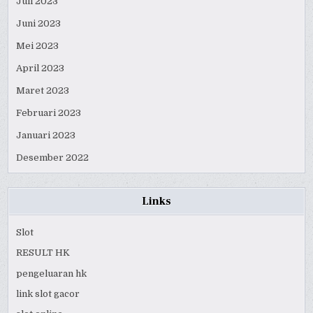
Juli 2023
Juni 2023
Mei 2023
April 2023
Maret 2023
Februari 2023
Januari 2023
Desember 2022
Links
Slot
RESULT HK
pengeluaran hk
link slot gacor