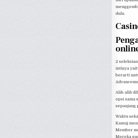
menggembira
dulu.
Casin
Penga
onlin
2 seleksian
intinya yai
berarti unt
Advancemen
Alih-alih 
opsi sama s
sepanjang 
Waktu seka
Kamuj menem
Member men
Mereka sud