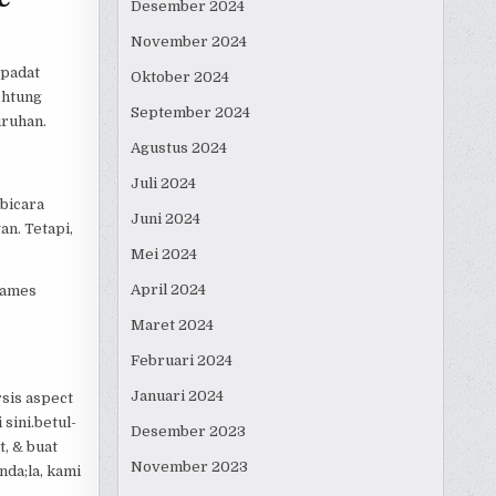
Desember 2024
November 2024
 padat
Oktober 2024
chtung
September 2024
ruhan.
Agustus 2024
Juli 2024
rbicara
Juni 2024
an. Tetapi,
Mei 2024
April 2024
games
Maret 2024
Februari 2024
Januari 2024
sis aspect
sini.betul-
Desember 2023
, & buat
November 2023
nda;la, kami