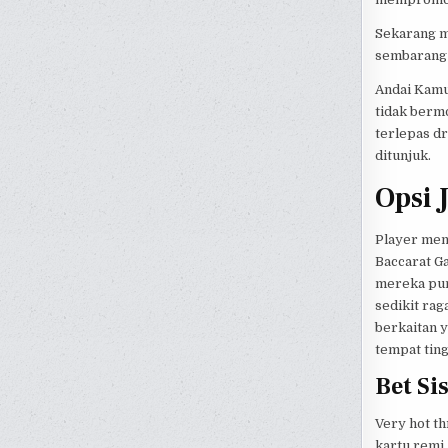
Sekarang m
sembarang s
Andai Kamu
tidak bermo
terlepas d
ditunjuk.
Opsi 
Player men
Baccarat G
mereka pun
sedikit rag
berkaitan 
tempat ting
Bet Si
Very hot t
kartu remi