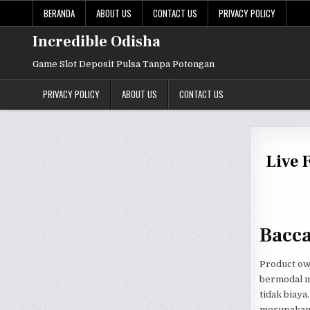
Skip
BERANDA
ABOUT US
CONTACT US
PRIVACY POLICY
to
content
Incredible Odisha
Game Slot Deposit Pulsa Tanpa Potongan
PRIVACY POLICY
ABOUT US
CONTACT US
Live 
Bacca
Product ow
bermodal m
tidak biaya
merupakan 