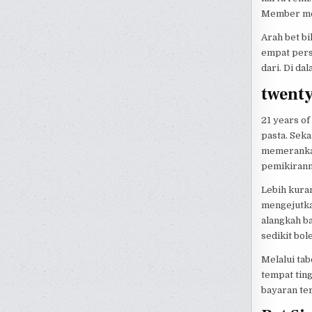
Member men
Arah bet bi
empat perse
dari. Di dal
twenty
21 years of
pasta. Sek
memerankan
pemikirann
Lebih kuran
mengejutkan
alangkah ba
sedikit bol
Melalui tab
tempat ting
bayaran te