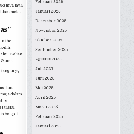
Februari 2026
aksinya jauh
Januari 2026
 dalam maka
Desember 2025
tas”
November 2025
Oktober 2025
on the
pilih,
September 2025
ini., Kalian
Agustus 2025
d Game.
Juli 2025
 tangan yg
Juni 2025
g lain.
Mei 2025
 meja dalam
April 2025
mber
Maret 2025
tansial.
is banget
Februari 2025
Januari 2025
e