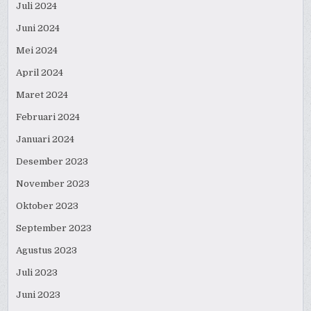
Juli 2024
Juni 2024
Mei 2024
April 2024
Maret 2024
Februari 2024
Januari 2024
Desember 2023
November 2023
Oktober 2023
September 2023
Agustus 2023
Juli 2023
Juni 2023