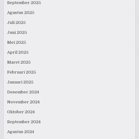
September 2025
Agustus 2025
Juli 2025
Juni 2025
Mei 2025
April 2025
Maret 2025
Februari 2025
Januari 2025
Desember 2024
November 2024
Oktober 2024
September 2024
Agustus 2024