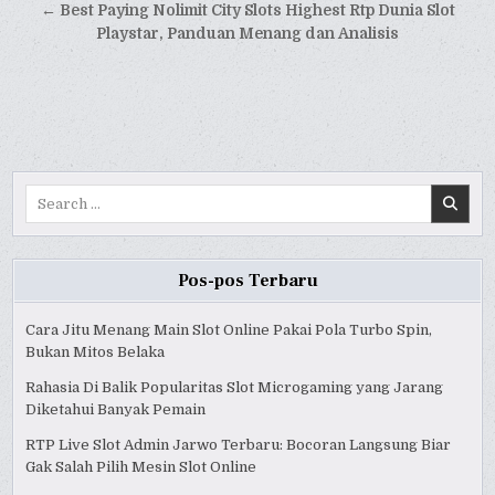
← Best Paying Nolimit City Slots Highest Rtp Dunia Slot
Playstar, Panduan Menang dan Analisis
Search
for:
Pos-pos Terbaru
Cara Jitu Menang Main Slot Online Pakai Pola Turbo Spin,
Bukan Mitos Belaka
Rahasia Di Balik Popularitas Slot Microgaming yang Jarang
Diketahui Banyak Pemain
RTP Live Slot Admin Jarwo Terbaru: Bocoran Langsung Biar
Gak Salah Pilih Mesin Slot Online