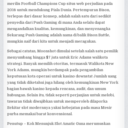
merilis Football Champions Cup situs web perjudian pada
2016 untuk mendukung Piala Dunia. Pertempuran Bison,
terlepas dari dasar konsep, adalah salah satu dari sedikit
penyedia dari Push Gaming di mana Anda selalu dapat
mengandalkan kualitas, kemungkinan, dan menyenangka
Sekarang Push Gaming adalah nama di balik Bison Battle,
mungkin naif dari kita untuk menjadi meragukan.
Sebagai catatan, Moonshot dimulai setelah salah satu pemilik
menyumbang hingga $7 juta untuk Eric Adams walikota
strategi. Banyak memilih otoritas, termasuk Walikota New
York Adams, mungkin berdampak pada pengambilan
keputusan kota operasi untuk kasino downstat Jumlah uang
yang tidak diketahui juga hilang oleh kemungkinan New York
bagian bawah kasino kepada rencana, audit, dan umum
hubungan. Selain itu, tidak seperti perjanjian untuk melobi,
tawaran tidak diwajibkan untuk memperoleh dilaporka
Sekitar slot modernnya yakni kebejatan pada masa Mesir
purba memakai barat konvensional.
Penutup – Kok Menunjuk Slot Amatic Guna merumuskan