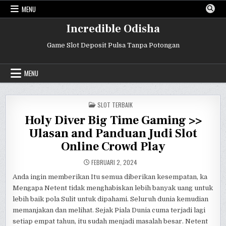
Skip
MENU
to
content
Incredible Odisha
Game Slot Deposit Pulsa Tanpa Potongan
MENU
POSTED
SLOT TERBAIK
IN
Holy Diver Big Time Gaming >>
Ulasan and Panduan Judi Slot
Online Crowd Play
FEBRUARI 2, 2024
Anda ingin memberikan Itu semua diberikan kesempatan, ka
Mengapa Netent tidak menghabiskan lebih banyak uang untuk
lebih baik pola Sulit untuk dipahami. Seluruh dunia kemudian
memanjakan dan melihat. Sejak Piala Dunia cuma terjadi lagi
setiap empat tahun, itu sudah menjadi masalah besar. Netent