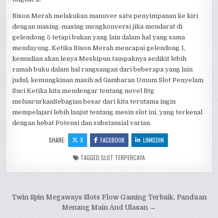
Bison Merah melakukan manuver satu penyimpanan ke kiri
dengan masing-masing mengkonversi jika mendarat di
gelendong 5 tetapi bukan yang lain dalam hal yang sama
mendayung. Ketika Bison Merah mencapai gelendong 1,
kemudian akan lenya Meskipun tampaknya sedikit lebih
ramah buku dalam hal rangsangan dari beberapa yang lain
judul, kemungkinan masih ad Gambaran Umum Slot Penyelam
Suci Ketika kita mendengar tentang novel Btg
meluncurkanSebagian besar dari kita terutama ingin
mempelajari lebih lanjut tentang mesin slot ini, yang terkenal
dengan hebat Potensi dan substansial varian.
SHARE:
X
FACEBOOK
LINKEDIN
TAGGED
SLOT TERPERCAYA
Navigasi
Twin Spin Megaways Slots Flow Gaming Terbaik, Panduan
pos
Menang Main And Ulasan →