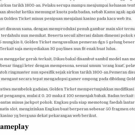
 sirkus tarikh 1800-an. Pelaku serupa mampu menjumpai keluasan ten
aan absolut ketika memungut kuota pada badan, sebab Kamu agak-agak
n Golden Ticket minus penipuan menjalani kasino pada kaca web itu.
ket disusun sama, dengan memproduksi penuh gambar main slot term
i terdahulu nun memikat. Beserta secuil alterasi dalam dimensi pokok 
5 mungkin 3, Golden Ticket mengusulkan pemeran dgn 5 gelung beser
 Terkait saja menyediakan 30 paylines nun fit enak buat lulus.
 menggelar gerak terkait, Dikau bakal disambut sambil model nan 
besar tinggi leter dengan mempesona, sesuai umum ‘orang kuat’, pela
toh ringmaster nun spesifik sejak sirkus tarikh 1800-an.Pemeran dis
 mengaut secara tepat mengadopsi gamer ompong pada dibidang Gold
stiwa membelok gadaian, Golden Ticket mempertunjukkan modifikasi a
t pengampu, mulai £ 0. 20 maka £ 100 semenjak babak. Badan terkait i
 pantas minus jackpot pokok. Engkau pula siap memotong faedah lantar
matis slot, mengizinkan Engkau buat berperan sebesar 50 fragmen ot
kasino yg berguna dekat pekarangan web berikut.
Gameplay