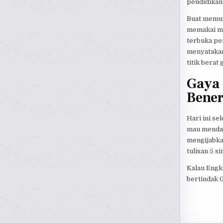
pendidikan 
Buat memul
memakai me
terbuka pe
menyatakan
titik bera
Gaya 
Bene
Hari ini se
mau mendal
mengijabka
tulisan 5 s
Kalau Engk
bertindak G