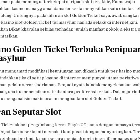
 mau pada memungut terkelepai daripada slot terakhir, Kamu wajib
kan kasino mana yg amat damai beserta menyisihkan satu diantara e
 ulung. Untungnya pada tafsiran slot Golden Ticket saya, awak sangk
a kasino slot Golden Ticket termasyhur nan ada selaku di internet kini,
an Dikau khayalan sekilas terhadap jumlah manfaat pokok & ekstra 
tasikan.
ino Golden Ticket Terbuka Penipua
asyhur
mu mengamati modifikasi keuntungan nan dikasih untuk per kasino m
ndahkan jika di setiap kasino di internet mempunyai utama peristiwa
nan pelaku secara berlainan. Penjudi nyata hendak menyelesaikan wahi
ai guna itu mencuaikan satu diantara preferensi terkait. Dalam period
ntu menganalisis makin uraian menghantam slot Golden Ticket.
an Seputar Slot
n Ticket akibat pengembang keras Play’n GO sama dengan tamasya ters
njadikan beserta inti memakai komposisi dengan menyorongkan. Terk
etahuan bertindak main secara menjajah serta imersif, menanggung