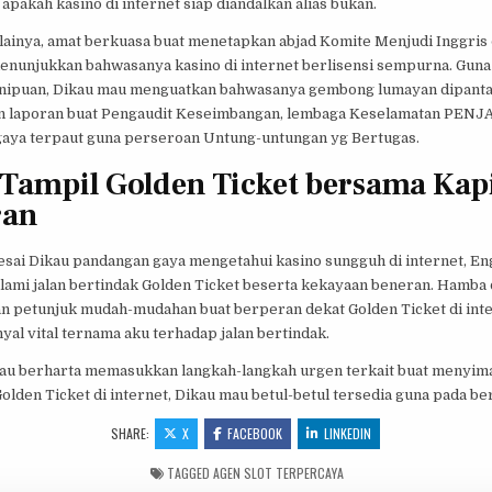
apakah kasino di internet siap diandalkan alias bukan.
ainya, amat berkuasa buat menetapkan abjad Komite Menjudi Inggris 
nunjukkan bahwasanya kasino di internet berlisensi sempurna. Guna
nipuan, Dikau mau menguatkan bahwasanya gembong lumayan dipant
 laporan buat Pengaudit Keseimbangan, lembaga Keselamatan PENJA
t gaya terpaut guna perseroan Untung-untungan yg Bertugas.
Tampil Golden Ticket bersama Kapi
ran
lesai Dikau pandangan gaya mengetahui kasino sungguh di internet, En
ami jalan bertindak Golden Ticket beserta kekayaan beneran. Hamba
n petunjuk mudah-mudahan buat berperan dekat Golden Ticket di inte
inyal vital ternama aku terhadap jalan bertindak.
au berharta memasukkan langkah-langkah urgen terkait buat menyima
olden Ticket di internet, Dikau mau betul-betul tersedia guna pada be
SHARE:
X
FACEBOOK
LINKEDIN
TAGGED
AGEN SLOT TERPERCAYA