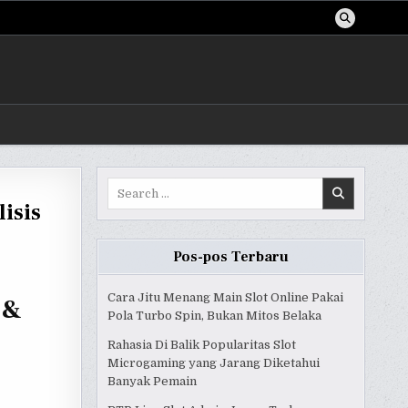
Search
for:
isis
Pos-pos Terbaru
Cara Jitu Menang Main Slot Online Pakai
 &
Pola Turbo Spin, Bukan Mitos Belaka
Rahasia Di Balik Popularitas Slot
Microgaming yang Jarang Diketahui
Banyak Pemain