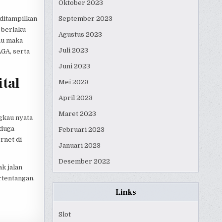
Oktober 2023
September 2023
ditampilkan
 berlaku
Agustus 2023
au maka
Juli 2023
GA, serta
Juni 2023
tal
Mei 2023
April 2023
Maret 2023
gkau nyata
 duga
Februari 2023
rnet di
Januari 2023
Desember 2022
k jalan
rtentangan.
Links
Slot