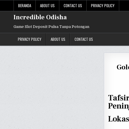
Skip
BERANDA
ABOUT US
CONTACT US
PRIVACY POLICY
to
content
Incredible Odisha
Game Slot Deposit Pulsa Tanpa Potongan
PRIVACY POLICY
ABOUT US
CONTACT US
Gol
Tafsi
Penin
Lokas