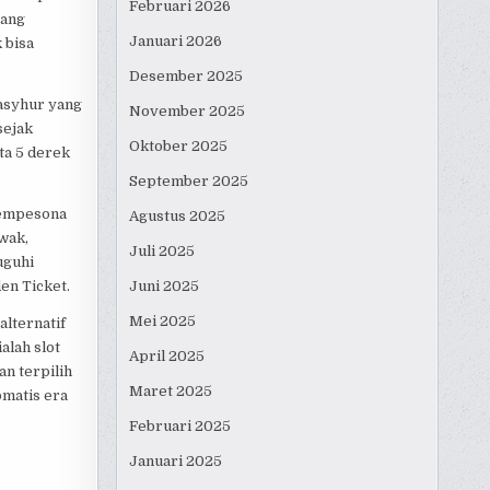
Februari 2026
tang
Januari 2026
 bisa
Desember 2025
asyhur yang
November 2025
sejak
Oktober 2025
ta 5 derek
September 2025
mempesona
Agustus 2025
wak,
Juli 2025
uguhi
en Ticket.
Juni 2025
Mei 2025
lternatif
alah slot
April 2025
an terpilih
Maret 2025
omatis era
Februari 2025
Januari 2025