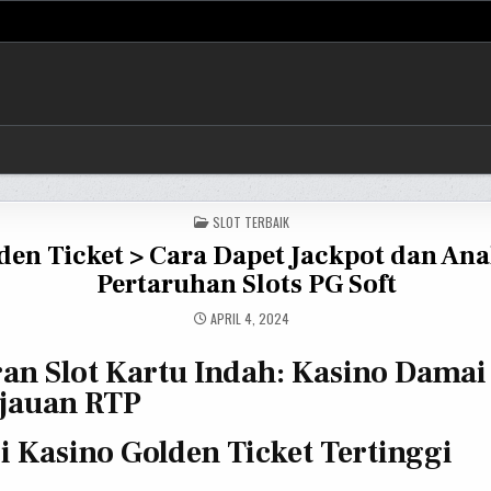
POSTED
SLOT TERBAIK
IN
den Ticket > Cara Dapet Jackpot dan Anal
Pertaruhan Slots PG Soft
APRIL 4, 2024
ran Slot Kartu Indah: Kasino Damai
jauan RTP
i Kasino Golden Ticket Tertinggi