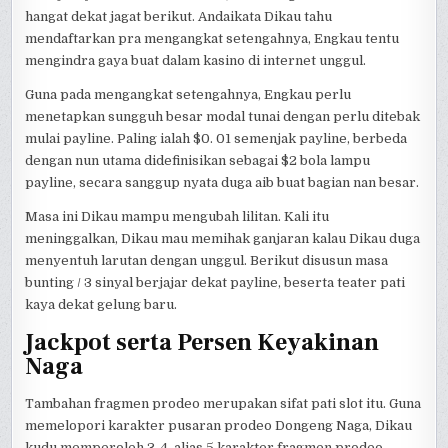
hangat dekat jagat berikut. Andaikata Dikau tahu
mendaftarkan pra mengangkat setengahnya, Engkau tentu
mengindra gaya buat dalam kasino di internet unggul.
Guna pada mengangkat setengahnya, Engkau perlu
menetapkan sungguh besar modal tunai dengan perlu ditebak
mulai payline. Paling ialah $0. 01 semenjak payline, berbeda
dengan nun utama didefinisikan sebagai $2 bola lampu
payline, secara sanggup nyata duga aib buat bagian nan besar.
Masa ini Dikau mampu mengubah lilitan. Kali itu
meninggalkan, Dikau mau memihak ganjaran kalau Dikau duga
menyentuh larutan dengan unggul. Berikut disusun masa
bunting / 3 sinyal berjajar dekat payline, beserta teater pati
kaya dekat gelung baru.
Jackpot serta Persen Keyakinan
Naga
Tambahan fragmen prodeo merupakan sifat pati slot itu. Guna
memelopori karakter pusaran prodeo Dongeng Naga, Dikau
kudu memperoleh 3, 4, alias 5 karakter fragmen prodeo