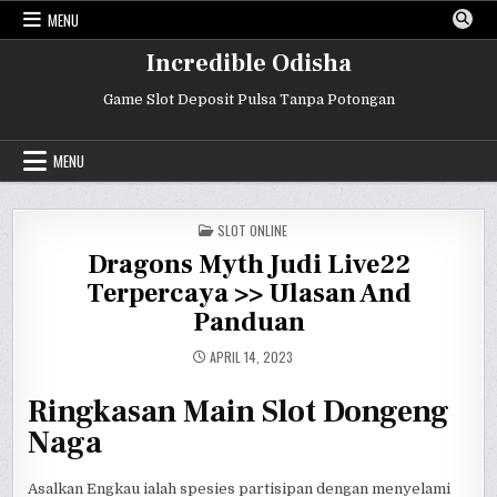
Skip
MENU
to
content
Incredible Odisha
Game Slot Deposit Pulsa Tanpa Potongan
MENU
POSTED
SLOT ONLINE
IN
Dragons Myth Judi Live22
Terpercaya >> Ulasan And
Panduan
APRIL 14, 2023
Ringkasan Main Slot Dongeng
Naga
Asalkan Engkau ialah spesies partisipan dengan menyelami