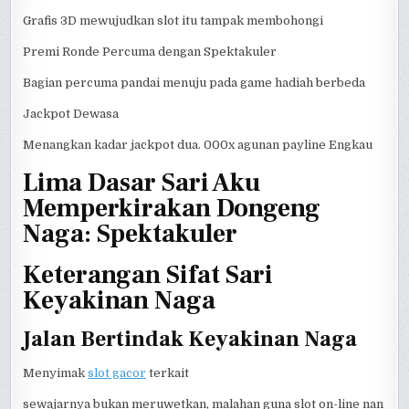
Grafis 3D mewujudkan slot itu tampak membohongi
Premi Ronde Percuma dengan Spektakuler
Bagian percuma pandai menuju pada game hadiah berbeda
Jackpot Dewasa
Menangkan kadar jackpot dua. 000x agunan payline Engkau
Lima Dasar Sari Aku
Memperkirakan Dongeng
Naga: Spektakuler
Keterangan Sifat Sari
Keyakinan Naga
Jalan Bertindak Keyakinan Naga
Menyimak
slot gacor
terkait
sewajarnya bukan meruwetkan, malahan guna slot on-line nan