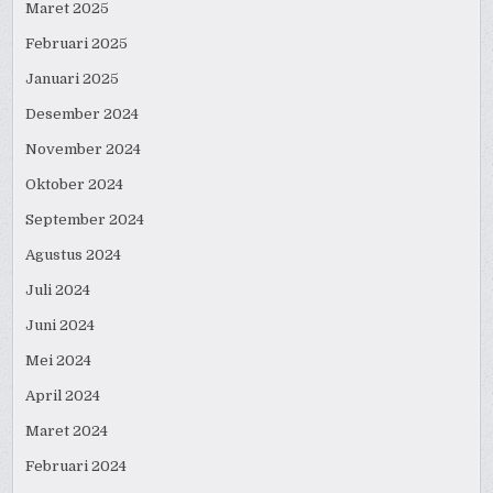
Maret 2025
Februari 2025
Januari 2025
Desember 2024
November 2024
Oktober 2024
September 2024
Agustus 2024
Juli 2024
Juni 2024
Mei 2024
April 2024
Maret 2024
Februari 2024