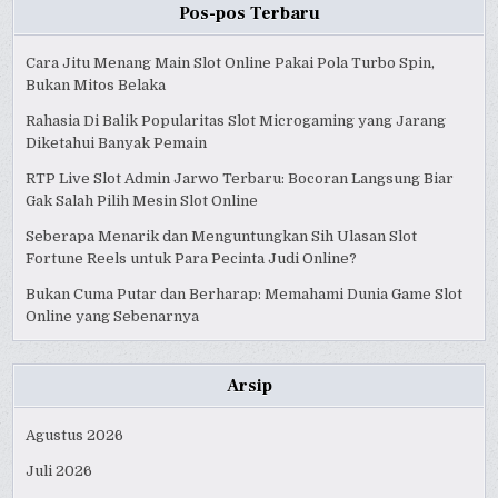
Pos-pos Terbaru
Cara Jitu Menang Main Slot Online Pakai Pola Turbo Spin,
Bukan Mitos Belaka
Rahasia Di Balik Popularitas Slot Microgaming yang Jarang
Diketahui Banyak Pemain
RTP Live Slot Admin Jarwo Terbaru: Bocoran Langsung Biar
Gak Salah Pilih Mesin Slot Online
Seberapa Menarik dan Menguntungkan Sih Ulasan Slot
Fortune Reels untuk Para Pecinta Judi Online?
Bukan Cuma Putar dan Berharap: Memahami Dunia Game Slot
Online yang Sebenarnya
Arsip
Agustus 2026
Juli 2026