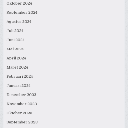
Oktober 2024
September 2024
Agustus 2024
Juli 2024
Juni 2024
Mei 2024
April 2024
Maret 2024
Februari 2024
Januari 2024
Desember 2023
November 2023
Oktober 2023
September 2023