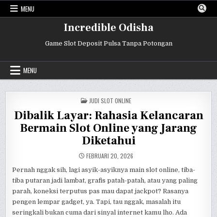
Skip
MENU
to
content
Incredible Odisha
Game Slot Deposit Pulsa Tanpa Potongan
MENU
POSTED
JUDI SLOT ONLINE
IN
Dibalik Layar: Rahasia Kelancaran
Bermain Slot Online yang Jarang
Diketahui
FEBRUARI 20, 2026
Pernah nggak sih, lagi asyik-asyiknya main slot online, tiba-
tiba putaran jadi lambat, grafis patah-patah, atau yang paling
parah, koneksi terputus pas mau dapat jackpot? Rasanya
pengen lempar gadget, ya. Tapi, tau nggak, masalah itu
seringkali bukan cuma dari sinyal internet kamu lho. Ada