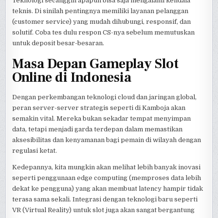
Teknologi secanggih apapun bisa saja mengalami kendala
teknis. Di sinilah pentingnya memiliki layanan pelanggan
(customer service) yang mudah dihubungi, responsif, dan
solutif. Coba tes dulu respon CS-nya sebelum memutuskan
untuk deposit besar-besaran.
Masa Depan Gameplay Slot
Online di Indonesia
Dengan perkembangan teknologi cloud dan jaringan global,
peran server-server strategis seperti di Kamboja akan
semakin vital. Mereka bukan sekadar tempat menyimpan
data, tetapi menjadi garda terdepan dalam memastikan
aksesibilitas dan kenyamanan bagi pemain di wilayah dengan
regulasi ketat.
Kedepannya, kita mungkin akan melihat lebih banyak inovasi
seperti penggunaan edge computing (memproses data lebih
dekat ke pengguna) yang akan membuat latency hampir tidak
terasa sama sekali. Integrasi dengan teknologi baru seperti
VR (Virtual Reality) untuk slot juga akan sangat bergantung