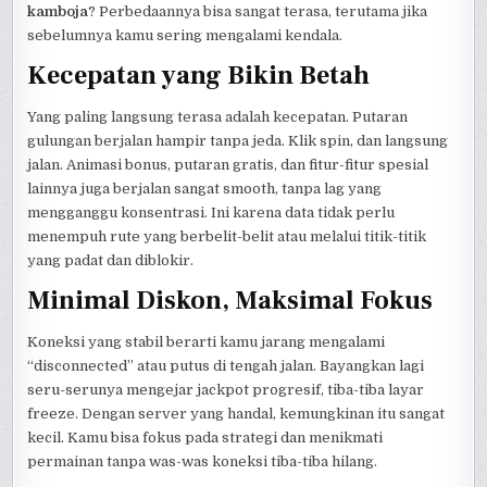
kamboja
? Perbedaannya bisa sangat terasa, terutama jika
sebelumnya kamu sering mengalami kendala.
Kecepatan yang Bikin Betah
Yang paling langsung terasa adalah kecepatan. Putaran
gulungan berjalan hampir tanpa jeda. Klik spin, dan langsung
jalan. Animasi bonus, putaran gratis, dan fitur-fitur spesial
lainnya juga berjalan sangat smooth, tanpa lag yang
mengganggu konsentrasi. Ini karena data tidak perlu
menempuh rute yang berbelit-belit atau melalui titik-titik
yang padat dan diblokir.
Minimal Diskon, Maksimal Fokus
Koneksi yang stabil berarti kamu jarang mengalami
“disconnected” atau putus di tengah jalan. Bayangkan lagi
seru-serunya mengejar jackpot progresif, tiba-tiba layar
freeze. Dengan server yang handal, kemungkinan itu sangat
kecil. Kamu bisa fokus pada strategi dan menikmati
permainan tanpa was-was koneksi tiba-tiba hilang.