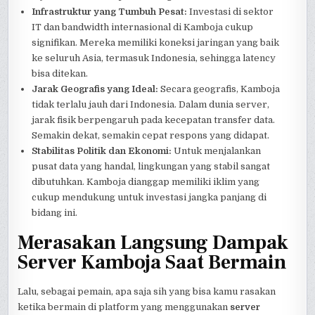
Infrastruktur yang Tumbuh Pesat:
Investasi di sektor
IT dan bandwidth internasional di Kamboja cukup
signifikan. Mereka memiliki koneksi jaringan yang baik
ke seluruh Asia, termasuk Indonesia, sehingga latency
bisa ditekan.
Jarak Geografis yang Ideal:
Secara geografis, Kamboja
tidak terlalu jauh dari Indonesia. Dalam dunia server,
jarak fisik berpengaruh pada kecepatan transfer data.
Semakin dekat, semakin cepat respons yang didapat.
Stabilitas Politik dan Ekonomi:
Untuk menjalankan
pusat data yang handal, lingkungan yang stabil sangat
dibutuhkan. Kamboja dianggap memiliki iklim yang
cukup mendukung untuk investasi jangka panjang di
bidang ini.
Merasakan Langsung Dampak
Server Kamboja Saat Bermain
Lalu, sebagai pemain, apa saja sih yang bisa kamu rasakan
ketika bermain di platform yang menggunakan
server