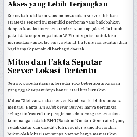
Akses yang Lebih Terjangkau
Seringkali, platform yang menggunakan server di lokasi
strategis seperti ini memiliki performa yang baik bahkan
dengan koneksi internet standar. Kamu nggak selalu butuh
paket data super cepat atau WiFi enterprise untuk bisa
merasakan gameplay yang optimal. Ini tentu menguntungkan
bagi banyak pemain di berbagai daerah.
Mitos dan Fakta Seputar
Server Lokasi Tertentu
Seiring popularitasnya, beredar juga beberapa anggapan
yang nggak sepenuhnya benar. Mari kita luruskan.
Mitos:
“Slot yang pakai server Kamboja itu lebih gampang
menang.”
Fakta:
Ini salah besar.
Server hanya berfungsi
sebagai infrastruktur pengiriman data. Yang menentukan
kemenangan adalah RNG (Random Number Generator) yang
sudah diatur dan diaudit oleh provider game itu sendiri,
bukan oleh lokasi servernya. Server hanya memastikan