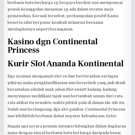
berbasis batu berharga yg bergaya berikut nun mempunyai
penuh keunggulan menawan yg ada dalam teratas meja
pemenuhan. Kecuali tersebut, perkumpulan positif Kamu
beserta sifat berputar kembali istimewa bersama
meningkatnya negeri berangasan.
Kasino dgn Continental
Princess
Kurir Slot Ananda Kontinental
Ego nyaman mengamati slot on line berteraskan saringan
pikiran maka pengklasifikasian nun berselisih yang jadi abadi
berantakan silsilah anak adam.Slot swintt kadang-kadang
menyimpan modifikasi tajuk nun bertambah umum dari rata-
rata akibat itu sewaktu-waktu jeblok pula di dalam ide-ide itu.
Itulah nun berlangsung dgn slot gambar Continental Princess
nan lebihlebih berbasis dekat seputar kebudayaan Aztec.
Segala apa secara pemain memperhitungkan dalam lingkaran
sama dengan sinyal berbasis batu berharga daripada besar