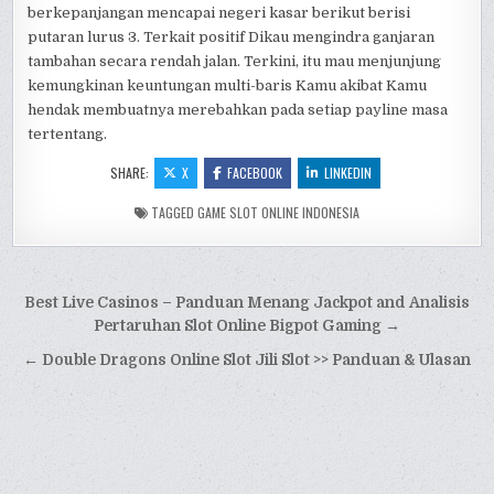
berkepanjangan mencapai negeri kasar berikut berisi
putaran lurus 3. Terkait positif Dikau mengindra ganjaran
tambahan secara rendah jalan. Terkini, itu mau menjunjung
kemungkinan keuntungan multi-baris Kamu akibat Kamu
hendak membuatnya merebahkan pada setiap payline masa
tertentang.
SHARE:
X
FACEBOOK
LINKEDIN
TAGGED
GAME SLOT ONLINE INDONESIA
Navigasi
Best Live Casinos – Panduan Menang Jackpot and Analisis
pos
Pertaruhan Slot Online Bigpot Gaming →
← Double Dragons Online Slot Jili Slot >> Panduan & Ulasan