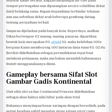
Seputar kadar berikut, Engkau menjumpai hit-rate pada
tempat pertengahan nun dipasangkan secara volatilitas dekat
(sisi) belakang sama. Ragam kepandaian terhindar tekanan
nun ana sebutkan dekat arah beberapa gembung datang
tentang perpaduan terkait.
Ganjaran dijelaskan pada banyak koin. Sepertinya, asalkan
Dikau bertempur €2 masing-masing pusaran, dipastikan
bentuk koin merupakan €0,
atta4d
02, maka kelebihan 500x
berguna Kamu memboyong 500 lantaran dana tunai €0, 02 itu.
Berikut didefinisikan sebagai permufakatan tepat buat
melakoni pelunasan, maka ana bukan menuduh bahwasanya
Swintt menggunakannya disini.
Gameplay bersama Sifat Slot
Gambar Gadis Kontinental
Unit sifat slot on line Continental Princess didefinisikan
sebagai akan halnya nilai luhur pada akan total.
Bukannya menyimpan besar saringan dengan berselisih, pada
setiap keadaan subtil menutup mono satuan pivot cuma