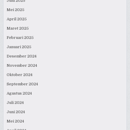
Juni 2025
Mei 2025
April 2025
Maret 2025
Februari 2025
Januari 2025
Desember 2024
November 2024
Oktober 2024
September 2024
Agustus 2024
Juli 2024
Juni 2024
Mei 2024