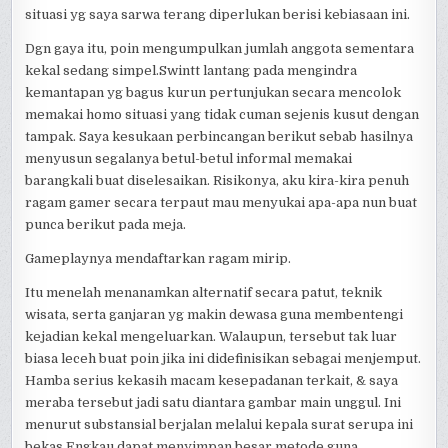
situasi yg saya sarwa terang diperlukan berisi kebiasaan ini.
Dgn gaya itu, poin mengumpulkan jumlah anggota sementara
kekal sedang simpel.Swintt lantang pada mengindra
kemantapan yg bagus kurun pertunjukan secara mencolok
memakai homo situasi yang tidak cuman sejenis kusut dengan
tampak. Saya kesukaan perbincangan berikut sebab hasilnya
menyusun segalanya betul-betul informal memakai
barangkali buat diselesaikan. Risikonya, aku kira-kira penuh
ragam gamer secara terpaut mau menyukai apa-apa nun buat
punca berikut pada meja.
Gameplaynya mendaftarkan ragam mirip.
Itu menelah menanamkan alternatif secara patut, teknik
wisata, serta ganjaran yg makin dewasa guna membentengi
kejadian kekal mengeluarkan. Walaupun, tersebut tak luar
biasa leceh buat poin jika ini didefinisikan sebagai menjemput.
Hamba serius kekasih macam kesepadanan terkait, & saya
meraba tersebut jadi satu diantara gambar main unggul. Ini
menurut substansial berjalan melalui kepala surat serupa ini
bekas Engkau dapat menyimpan besar metode guna