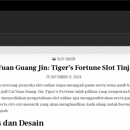
POSTED
SLOT GACOR
IN
Yuan Guang Jin: Tiger’s Fortune Slot Tin
SEPTEMBER 12, 2024
 seorang penyuka slot online siapa menggali game serta tema nasib b
jadi Cai Yuan Guang Jin: Tiger’s Fortune ialah pilihan yang sempurna 
tu menyediakan pengetahuan slot online apa menggembirakan serta g
rta ciri-ciri menarik yang akan menghasilkan Anda ulang untuk berm
mpah.
s dan Desain