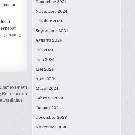
Desember 2024
ermainan
November 2024
Oktober 2024
ahkan
 terhebat
September 2024
in gim yang
Agustus 2024
Juli 2024
Juni 2024
Mei 2024
April 2024
Casino Onlen
Maret 2024
 Kriteria dan
Februari 2024
a Penilaian →
Januari 2024
Desember 2023
November 2023