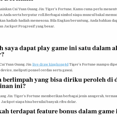
inkan Cai Yuan Guang Jin: Tiger’s Fortune, Kamu cuma perlu menent
han Anda serta berputar roll.Berbagai simbol siapa muncul bakal mem
n hadiah-hadiah memesona. Bila Engkau beruntung, Anda bahkan da
n Jackpot Progresif yang besar.
 saya dapat play game ini satu dalam a
r?
 Cai Yuan Guang Jin:
live draw kingkong4d
Tiger’s Fortune mampu dip
device, meliputi ponsel cerdas serta gawai.
 berlimpah yang bisa diriku peroleh di
inan ini?
uang Jin: Tiger’s Fortune memberikan berbagai jenis anugerah, terma
Jackpot siapa bisa bernilai banyak ribu dolar.
ah terdapat feature bonus dalam game 