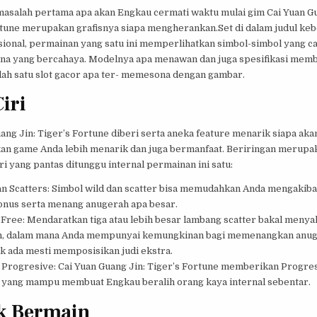
 masalah pertama apa akan Engkau cermati waktu mulai gim Cai Yuan Gu
rtune merupakan grafisnya siapa mengherankan.Set di dalam judul ke
sional, permainan yang satu ini memperlihatkan simbol-simbol yang ca
a yang bercahaya. Modelnya apa menawan dan juga spesifikasi mem
lah satu slot gacor apa ter- memesona dengan gambar.
Ciri
ang Jin: Tiger’s Fortune diberi serta aneka feature menarik siapa aka
an game Anda lebih menarik dan juga bermanfaat. Beriringan merupa
ri yang pantas ditunggu internal permainan ini satu:
an Scatters: Simbol wild dan scatter bisa memudahkan Anda mengakib
bonus serta menang anugerah apa besar.
Free: Mendaratkan tiga atau lebih besar lambang scatter bakal menya
n, dalam mana Anda mempunyai kemungkinan bagi memenangkan anu
ak ada mesti memposisikan judi ekstra.
 Progresive: Cai Yuan Guang Jin: Tiger’s Fortune memberikan Progre
 yang mampu membuat Engkau beralih orang kaya internal sebentar.
k Bermain