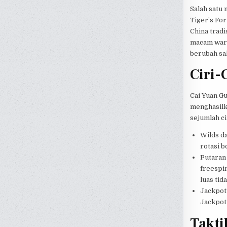
Salah satu
Tiger’s Fo
China tradi
macam warn
berubah sa
Ciri-
Cai Yuan Gu
menghasilk
sejumlah ci
Wilds d
rotasi 
Putaran 
freespi
luas tid
Jackpot
Jackpot
Takti