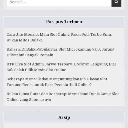
for:
Pos-pos Terbaru
Cara Jitu Menang Main Slot Online Pakai Pola Turbo Spin,
Bukan Mitos Belaka
Rahasia Di Balik Popularitas Slot Microgaming yang Jarang
Diketahui Banyak Pemain
RTP Live Slot Admin Jarwo Terbaru: Bocoran Langsung Biar
Gak Salah Pilih Mesin Slot Online
Seberapa Menarik dan Menguntungkan Sih Ulasan Slot
Fortune Reels untuk Para Pecinta Judi Online?
Bukan Cuma Putar dan Berharap: Memahami Dunia Game Slot
Online yang Sebenarnya
Arsip