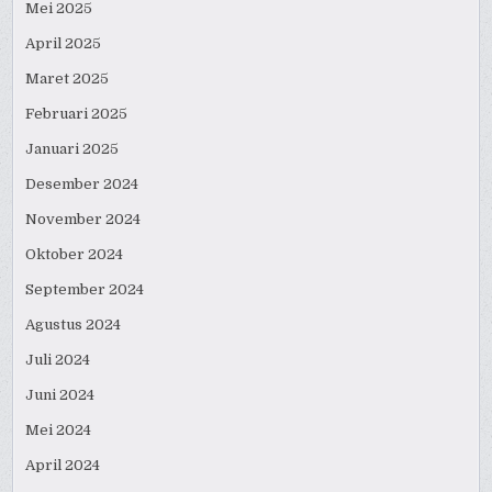
Mei 2025
April 2025
Maret 2025
Februari 2025
Januari 2025
Desember 2024
November 2024
Oktober 2024
September 2024
Agustus 2024
Juli 2024
Juni 2024
Mei 2024
April 2024