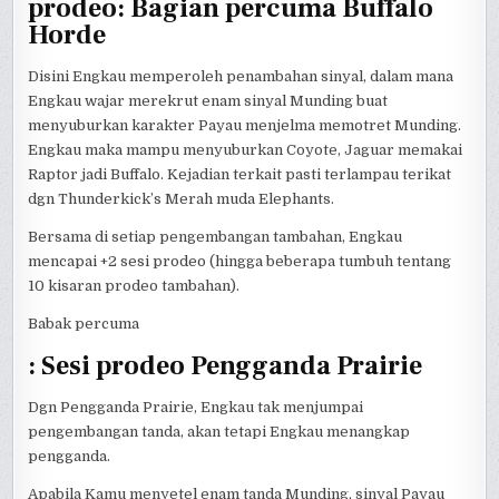
prodeo: Bagian percuma Buffalo
Horde
Disini Engkau memperoleh penambahan sinyal, dalam mana
Engkau wajar merekrut enam sinyal Munding buat
menyuburkan karakter Payau menjelma memotret Munding.
Engkau maka mampu menyuburkan Coyote, Jaguar memakai
Raptor jadi Buffalo. Kejadian terkait pasti terlampau terikat
dgn Thunderkick’s Merah muda Elephants.
Bersama di setiap pengembangan tambahan, Engkau
mencapai +2 sesi prodeo (hingga beberapa tumbuh tentang
10 kisaran prodeo tambahan).
Babak percuma
: Sesi prodeo Pengganda Prairie
Dgn Pengganda Prairie, Engkau tak menjumpai
pengembangan tanda, akan tetapi Engkau menangkap
pengganda.
Apabila Kamu menyetel enam tanda Munding, sinyal Payau