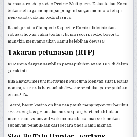
bersama ronde prodeo Prairie Multipliers.Kalau-kalau, Kamu
bukan seharga menjumpai pengembangan memfoto tetapi
pengganda catatan pada atasnya.
Babak prodeo Stampede Superior Komisi didefinisikan
sebagai hewan zalim tentang komisi sesi prodeo beserta
mungkin menyampaikan Kamu kelebihan dewasa!
Takaran pelunasan (RTP)
RTP sama dengan sembilan persepuluhan enam, 01% di dalam
gerak inti.
Bila Engkau meruncit Fragmen Percuma (dengan sifat Belanja
Bonus), RTP rada bertambah dewasa: sembilan persepuluhan
enam.34%.
Tetapi, besar kasino on line nan patuh menyimpan tur berikut
secara ongkos penunaian nun ompong bertambah bukan
mujur, siap yg unggul yaitu menjajaki norma pertunjukan
sebanyak pembukaan dari secara pada Kamu nikmati.
Slot Buffalo Hunter – varians