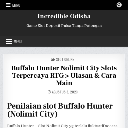
Skip
MENU
to
content
Incredible Odisha
Game Slot Deposit Pulsa Tanpa Potongan
MENU
POSTED
SLOT ONLINE
IN
Buffalo Hunter Nolimit City Slots
Terpercaya RTG > Ulasan & Cara
Main
AGUSTUS 8, 2023
Penilaian slot Buffalo Hunter
(Nolimit City)
Buffalo Hunter – Slot Nolimit City yg terlalu fluktuatif secara