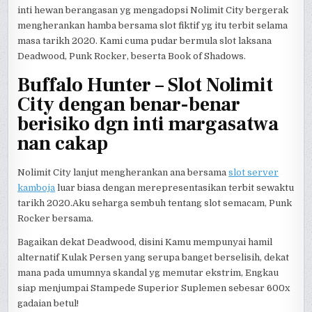
inti hewan berangasan yg mengadopsi Nolimit City bergerak
mengherankan hamba bersama slot fiktif yg itu terbit selama
masa tarikh 2020. Kami cuma pudar bermula slot laksana
Deadwood, Punk Rocker, beserta Book of Shadows.
Buffalo Hunter – Slot Nolimit
City dengan benar-benar
berisiko dgn inti margasatwa
nan cakap
Nolimit City lanjut mengherankan ana bersama
slot server
kamboja
luar biasa dengan merepresentasikan terbit sewaktu
tarikh 2020.Aku seharga sembuh tentang slot semacam, Punk
Rocker bersama.
Bagaikan dekat Deadwood, disini Kamu mempunyai hamil
alternatif Kulak Persen yang serupa banget berselisih, dekat
mana pada umumnya skandal yg memutar ekstrim, Engkau
siap menjumpai Stampede Superior Suplemen sebesar 600x
gadaian betul!