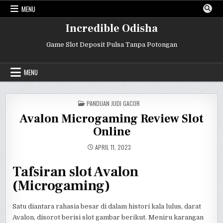
Skip
MENU
to
content
Incredible Odisha
Game Slot Deposit Pulsa Tanpa Potongan
MENU
POSTED
PANDUAN JUDI GACOR
IN
Avalon Microgaming Review Slot
Online
APRIL 11, 2023
Tafsiran slot Avalon
(Microgaming)
Satu diantara rahasia besar di dalam histori kala lulus, darat
Avalon, disorot berisi slot gambar berikut. Meniru karangan