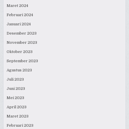
Maret 2024
Februari 2024
Januari 2024
Desember 2023
November 2023
Oktober 2023
September 2023
Agustus 2023
Juli 2023
Juni 2023
Mei 2023
April 2023
Maret 2023
Februari 2023