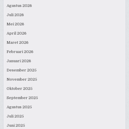
Agustus 2026
Juli 2026
Mei 2026
April 2026
Maret 2026
Februari 2026
Januari 2026
Desember 2025
November 2025
Oktober 2025
September 2025
Agustus 2025
Juli 2025
Juni 2025