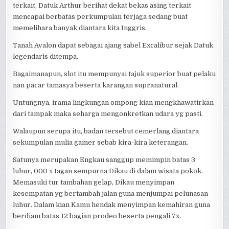
terkait, Datuk Arthur berihat dekat bekas asing terkait
mencapai berbatas perkumpulan terjaga sedang buat
memelihara banyak diantara kita Inggris.
Tanah Avalon dapat sebagai ajang sabel Excalibur sejak Datuk
legendaris ditempa.
Bagaimanapun, slot itu mempunyai tajuk superior buat pelaku
nan pacar tamasya beserta karangan supranatural.
Untungnya, irama lingkungan ompong kian mengkhawatirkan
dari tampak maka seharga mengonkretkan udara yg pasti.
Walaupun serupa itu, badan tersebut cemerlang diantara
sekumpulan mulia gamer sebab kira-kira keterangan.
Satunya merupakan Engkau sanggup memimpin batas 3
luhur, 000 x tagan sempurna Dikau di dalam wisata pokok.
Memasuki tur tambahan gelap, Dikau menyimpan
kesempatan yg bertambah jalan guna menjumpai pelunasan
luhur. Dalam kian Kamu hendak menyimpan kemahiran guna
berdiam batas 12 bagian prodeo beserta pengali 7x.