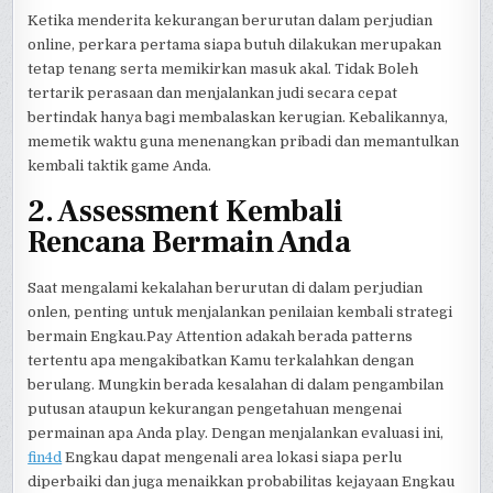
Ketika menderita kekurangan berurutan dalam perjudian
online, perkara pertama siapa butuh dilakukan merupakan
tetap tenang serta memikirkan masuk akal. Tidak Boleh
tertarik perasaan dan menjalankan judi secara cepat
bertindak hanya bagi membalaskan kerugian. Kebalikannya,
memetik waktu guna menenangkan pribadi dan memantulkan
kembali taktik game Anda.
2. Assessment Kembali
Rencana Bermain Anda
Saat mengalami kekalahan berurutan di dalam perjudian
onlen, penting untuk menjalankan penilaian kembali strategi
bermain Engkau.Pay Attention adakah berada patterns
tertentu apa mengakibatkan Kamu terkalahkan dengan
berulang. Mungkin berada kesalahan di dalam pengambilan
putusan ataupun kekurangan pengetahuan mengenai
permainan apa Anda play. Dengan menjalankan evaluasi ini,
fin4d
Engkau dapat mengenali area lokasi siapa perlu
diperbaiki dan juga menaikkan probabilitas kejayaan Engkau