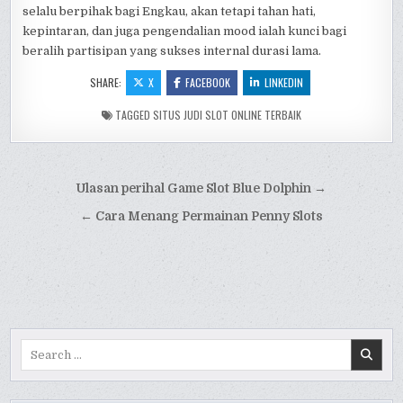
selalu berpihak bagi Engkau, akan tetapi tahan hati,
kepintaran, dan juga pengendalian mood ialah kunci bagi
beralih partisipan yang sukses internal durasi lama.
SHARE:
X
FACEBOOK
LINKEDIN
TAGGED
SITUS JUDI SLOT ONLINE TERBAIK
Navigasi
Ulasan perihal Game Slot Blue Dolphin →
pos
← Cara Menang Permainan Penny Slots
Search
for: