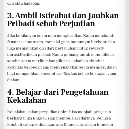
di waktu hadapan.
3. Ambil Istirahat dan Jauhkan
Pribadi sebab Perjudian
Jika kehilangan berurutan menghasilkan Kamu mendapati
frustrasi atau stres, esensial guna memungut berhenti dan
juga menjauhkan diri dari pertaruhan untuk sewaktu
durasi.Kasihkan pribadi Kamu peluang untuk memulihkan
sendiri serta merilekskan pikiran. Jalankan aktivitas-
aktivitas berbeda yang menyenangkan serta mengasyikkan
bagi mengalihkan konsentrasi Engkau sebab kerugian yang
dialami.
4. Belajar dari Pengetahuan
Kekalahan
Kekalahan dalam perjudian onlen bisa menjadi pelajaran
berharga jika Engkau siap mempelajari darinya. Periksa
kembali setiap kehilangan apa Kamu natural dan temukan