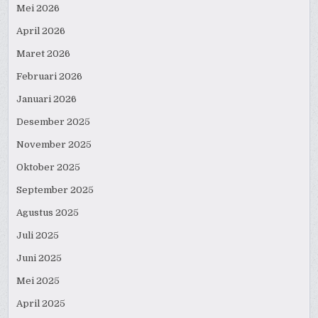
Mei 2026
April 2026
Maret 2026
Februari 2026
Januari 2026
Desember 2025
November 2025
Oktober 2025
September 2025
Agustus 2025
Juli 2025
Juni 2025
Mei 2025
April 2025